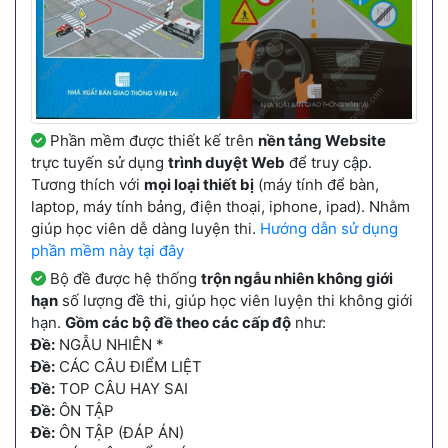
Phần mềm được thiết kế trên
nền tảng Website
trực tuyến sử dụng
trình duyệt Web
để truy cập.
Tương thích với
mọi loại thiết bị
(máy tính để bàn,
laptop, máy tính bảng, điện thoại, iphone, ipad). Nhằm
giúp học viên dễ dàng luyện thi.
Hướng dẫn sử dụng
phần mềm này tại đây
Bộ đề được hệ thống
trộn ngẫu nhiên không giới
hạn
số lượng đề thi, giúp học viên luyện thi không giới
hạn.
Gồm các bộ đề theo các cấp độ
như:
Đề:
NGẪU NHIÊN *
Đề:
CÁC CÂU ĐIỂM LIỆT
Đề:
TOP CÂU HAY SAI
Đề:
ÔN TẬP
Đề:
ÔN TẬP (ĐÁP ÁN)