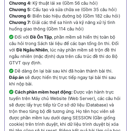
Chương 4:
Kỹ thuật lái xe (Gồm 56 câu hỏi)
Chương 5:
Cấu tạo và sửa chữa xe (Gồm 35 câu hỏi)
Chương 6:
Biển báo hiệu đường bộ (Gồm 182 câu hỏi)
Chương 7:
Giải các thế sa hình và kỹ năng xử lý tình
huống giao thông (Gồm 114 câu hỏi)
Đối với
Đề Ôn Tập
, phần mềm sẽ hiển thị toàn bộ
câu hỏi trong Sách tài liệu để các bạn tổng ôn thi. Đối
với
Đề Ngẫu Nhiên
, lúc này phần mềm sẽ trộn đề thi
ngẫu nhiên (mặc định) dựa trên cấu trúc đề thi do Bộ
GTVT quy định.
Dễ dàng ôn lại bài sau khi đã hoàn thành bài thi.
Đáp án
sẽ được hiển thị trực tiếp ngay tại bài thi sau
khi nộp bài.
Cách phần mềm hoạt động:
Được vận hành trực
tuyến trên Máy chủ Website (Web Server), các câu hỏi
sẽ được lấy trực tiếp từ Cơ sở dữ liệu (Database) và
trộn theo từng bộ đề tương ứng. Họ tên học viên sẽ
được phần mềm lưu dưới dạng SESSION (Gần giống
cookie) trên trình duyệt, khi dữ liệu trình duyệt bị xóa
thì tên cũng sẽ bị reset. Riêng kết quả bài làm của học