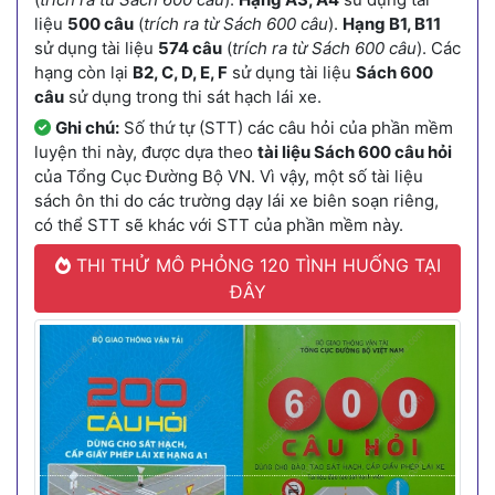
liệu
500 câu
(
trích ra từ Sách 600 câu
).
Hạng B1, B11
sử dụng tài liệu
574 câu
(
trích ra từ Sách 600 câu
). Các
hạng còn lại
B2, C, D, E, F
sử dụng tài liệu
Sách 600
câu
sử dụng trong thi sát hạch lái xe.
Ghi chú:
Số thứ tự (STT) các câu hỏi của phần mềm
luyện thi này, được dựa theo
tài liệu Sách 600 câu hỏi
của Tổng Cục Đường Bộ VN. Vì vậy, một số tài liệu
sách ôn thi do các trường dạy lái xe biên soạn riêng,
có thể STT sẽ khác với STT của phần mềm này.
THI THỬ MÔ PHỎNG 120 TÌNH HUỐNG TẠI
ĐÂY