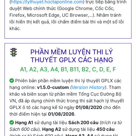
(
https://lythuyet.hoctaponline.com
) trực tiếp bằng trình
duyệt Web chính thức (Google Chrome, Cốc Cốc,
Firefox, Microsoft Edge, UC Browser,...). Nhằm tránh
lỗi hiển thị kết quả, lỗi chấm điểm bài thi và một số lỗi
khác.
PHẦN MỀM LUYỆN THI LÝ
THUYẾT GPLX CÁC HẠNG
A1, A2, A3, A4, B1, B11, B2, C, D, E, F
Phiên bản phần mềm luyện thi lý thuyết GPLX các
hạng online:
v1.5.0-custom
(
Version History
)
. Tham
khảo và biên soạn từ phần mềm Tổng Cục Đường Bộ
VN, đã áp dụng chính thức trong thi sát hạch lý thuyết
GPLX ô tô các hạng kể từ ngày
01/08/2020
cho đến
thời điểm hiện tại
01/08/2026
.
Hạng A1
sử dụng tài liệu
Sách 200 câu
(
trích ra từ
Sách 600 câu
).
Hạng A2
sử dụng tài liệu
450 câu
(
trích ra từ Sách 600 câu
).
Hạng A3, A4
sử dụng tài