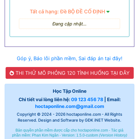
Tất cả hạng: Đề BỘ ĐỀ CỐ ĐỊNH
Đang cập nhật...
Góp ý, Báo lỗi phần mềm, Sai đáp án tại đây!
THI THỬ MÔ PHỎNG 120 TÌNH HUỐNG TẠI ĐÂY
Học Tập Online
Chi tiết vui lòng liên hệ:
09 123 456 78
| Email:
hoctaponline.com@gmail.com
Copyright © 2024 - 2026
hoctaponline.com
- All Rights
Reserved. Design and Software by
GĐK iNET Website
.
Bản quyền phần mềm được cấp cho hoctaponline.com - Tác giả
phần mềm:
Phan Kim Ngân
- Version: 1.5.0-custom
(
Version History
)