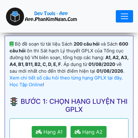
Bộ đề soạn từ tài liệu Sách
200 câu hỏi
và Sách
600
câu hỏi
ôn thi Sát hạch Lý thuyết GPLX của Tổng cục
đường bộ VN biên soạn, tổng hợp các hạng:
A1, A2, A3,
A4, B1, B11, B2, C, D, E, F
. Áp dụng từ
01/08/2020
về
sau mới nhất cho đến thời điểm hiện tại
01/08/2026
.
Xem chi tiết số câu hỏi theo từng hạng GPLX tại đây
.
Học Tập Online
!
BƯỚC 1: CHỌN HẠNG LUYỆN THI
GPLX
Hạng A1
Hạng A2