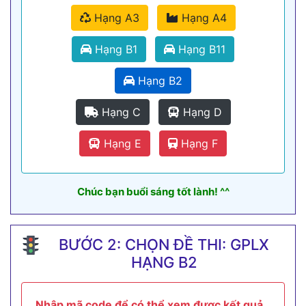
Hạng A3
Hạng A4
Hạng B1
Hạng B11
Hạng B2
Hạng C
Hạng D
Hạng E
Hạng F
Chúc bạn buổi sáng tốt lành! ^^
BƯỚC 2: CHỌN ĐỀ THI: GPLX
HẠNG B2
Nhập mã code để có thể xem được kết quả