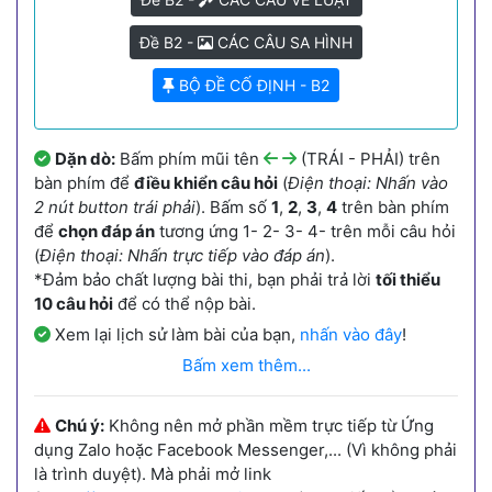
Đề B2 -
CÁC CÂU SA HÌNH
BỘ ĐỀ CỐ ĐỊNH - B2
Dặn dò:
Bấm phím mũi tên
(TRÁI - PHẢI) trên
bàn phím để
điều khiển câu hỏi
(
Điện thoại: Nhấn vào
2 nút button trái phải
). Bấm số
1
,
2
,
3
,
4
trên bàn phím
để
chọn đáp án
tương ứng 1- 2- 3- 4- trên mỗi câu hỏi
(
Điện thoại: Nhấn trực tiếp vào đáp án
).
*Đảm bảo chất lượng bài thi, bạn phải trả lời
tối thiểu
10 câu hỏi
để có thể nộp bài.
Xem lại lịch sử làm bài của bạn,
nhấn vào đây
!
Bấm xem thêm...
Chú ý:
Không nên mở phần mềm trực tiếp từ Ứng
dụng Zalo hoặc Facebook Messenger,... (Vì không phải
là trình duyệt). Mà phải mở link