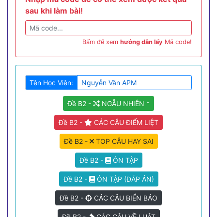
sau khi làm bài!
Bấm để xem
hướng dẫn lấy
Mã code!
Tên Học Viên:
Đề B2 -
NGẪU NHIÊN *
Đề B2 -
CÁC CÂU ĐIỂM LIỆT
Đề B2 -
TOP CÂU HAY SAI
Đề B2 -
ÔN TẬP
Đề B2 -
ÔN TẬP (ĐÁP ÁN)
Đề B2 -
CÁC CÂU BIỂN BÁO
Đề B2 -
CÁC CÂU VỀ LUẬT