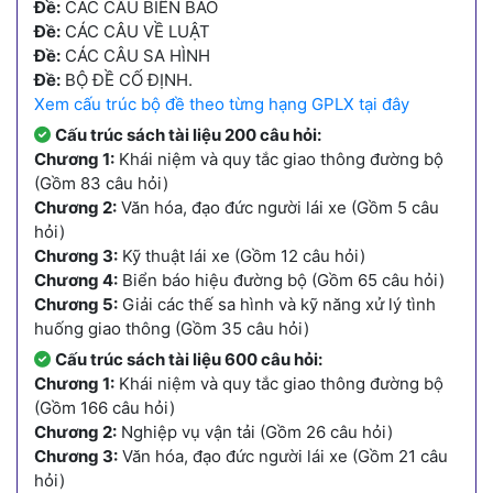
Đề:
CÁC CÂU BIỂN BÁO
Đề:
CÁC CÂU VỀ LUẬT
Đề:
CÁC CÂU SA HÌNH
Đề:
BỘ ĐỀ CỐ ĐỊNH.
Xem cấu trúc bộ đề theo từng hạng GPLX tại đây
Cấu trúc sách tài liệu 200 câu hỏi:
Chương 1:
Khái niệm và quy tắc giao thông đường bộ
(Gồm 83 câu hỏi)
Chương 2:
Văn hóa, đạo đức người lái xe (Gồm 5 câu
hỏi)
Chương 3:
Kỹ thuật lái xe (Gồm 12 câu hỏi)
Chương 4:
Biển báo hiệu đường bộ (Gồm 65 câu hỏi)
Chương 5:
Giải các thế sa hình và kỹ năng xử lý tình
huống giao thông (Gồm 35 câu hỏi)
Cấu trúc sách tài liệu 600 câu hỏi:
Chương 1:
Khái niệm và quy tắc giao thông đường bộ
(Gồm 166 câu hỏi)
Chương 2:
Nghiệp vụ vận tải (Gồm 26 câu hỏi)
Chương 3:
Văn hóa, đạo đức người lái xe (Gồm 21 câu
hỏi)