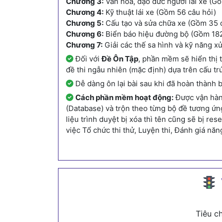
Chương 3:
Văn hóa, đạo đức người lái xe (Gồ
Chương 4:
Kỹ thuật lái xe (Gồm 56 câu hỏi)
Chương 5:
Cấu tạo và sửa chữa xe (Gồm 35 
Chương 6:
Biển báo hiệu đường bộ (Gồm 182
Chương 7:
Giải các thế sa hình và kỹ năng x
Đối với
Đề Ôn Tập
, phần mềm sẽ hiển thị t
đề thi ngẫu nhiên (mặc định) dựa trên cấu t
Dễ dàng ôn lại bài sau khi đã hoàn thành b
Cách phần mềm hoạt động:
Được vận hành
(Database) và trộn theo từng bộ đề tương ứn
liệu trình duyệt bị xóa thì tên cũng sẽ bị r
việc Tổ chức thi thử, Luyện thi, Đánh giá năn
Tiêu c