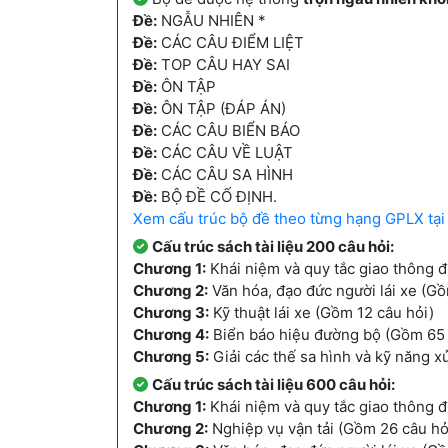
Đề:
NGẪU NHIÊN *
Đề:
CÁC CÂU ĐIỂM LIỆT
Đề:
TOP CÂU HAY SAI
Đề:
ÔN TẬP
Đề:
ÔN TẬP (ĐÁP ÁN)
Đề:
CÁC CÂU BIỂN BÁO
Đề:
CÁC CÂU VỀ LUẬT
Đề:
CÁC CÂU SA HÌNH
Đề:
BỘ ĐỀ CỐ ĐỊNH.
Xem cấu trúc bộ đề theo từng hạng GPLX tại
Cấu trúc sách tài liệu 200 câu hỏi:
Chương 1:
Khái niệm và quy tắc giao thông 
Chương 2:
Văn hóa, đạo đức người lái xe (Gồ
Chương 3:
Kỹ thuật lái xe (Gồm 12 câu hỏi)
Chương 4:
Biển báo hiệu đường bộ (Gồm 65 
Chương 5:
Giải các thế sa hình và kỹ năng x
Cấu trúc sách tài liệu 600 câu hỏi:
Chương 1:
Khái niệm và quy tắc giao thông 
Chương 2:
Nghiệp vụ vận tải (Gồm 26 câu hỏ