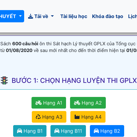
THUYẾT
Tải về
Tài liệu học
Khóa đào tạo
Lịc
 Sách
600 câu hỏi
ôn thi Sát hạch Lý thuyết GPLX của Tổng cục
 từ
01/08/2020
về sau mới nhất cho đến thời điểm hiện tại
01/0
BƯỚC 1: CHỌN HẠNG LUYỆN THI GPLX
Hạng A1
Hạng A2
Hạng A3
Hạng A4
Hạng B1
Hạng B11
Hạng B2