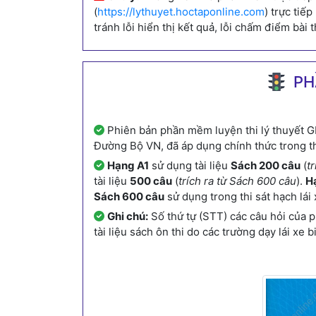
(
https://lythuyet.hoctaponline.com
) trực tiế
tránh lỗi hiển thị kết quả, lỗi chấm điểm bài t
PH
Phiên bản phần mềm luyện thi lý thuyết G
Đường Bộ VN, đã áp dụng chính thức trong th
Hạng A1
sử dụng tài liệu
Sách 200 câu
(
t
tài liệu
500 câu
(
trích ra từ Sách 600 câu
).
Hạ
Sách 600 câu
sử dụng trong thi sát hạch lái 
Ghi chú:
Số thứ tự (STT) các câu hỏi của 
tài liệu sách ôn thi do các trường dạy lái x