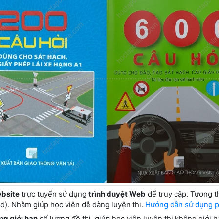
bsite
trực tuyến sử dụng
trình duyệt Web
để truy cập. Tương t
pad). Nhằm giúp học viên dễ dàng luyện thi.
Hướng dẫn sử dụng p
ng giới hạn
số lượng đề thi, giúp học viên luyện thi không giới 