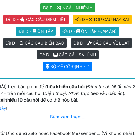
Đề D -
NGẪU NHIÊN *
Đề D -
CÁC CÂU ĐIỂM LIỆT
Đề D -
TOP CÂU HAY SAI
Đề D -
ÔN TẬP
Đề D -
ÔN TẬP (ĐÁP ÁN)
Đề D -
CÁC CÂU BIỂN BÁO
Đề D -
CÁC CÂU VỀ LUẬT
Đề D -
CÁC CÂU SA HÌNH
BỘ ĐỀ CỐ ĐỊNH - D
ẢI) trên bàn phím để
điều khiển câu hỏi
(
Điện thoại: Nhấn vào 2
4- trên mỗi câu hỏi (
Điện thoại: Nhấn trực tiếp vào đáp án
).
tối thiểu 10 câu hỏi
để có thể nộp bài.
đây
!
Bấm xem thêm...
 Ứng dụng Zalo hoặc Facebook Messenger,... (Vì không phải là 