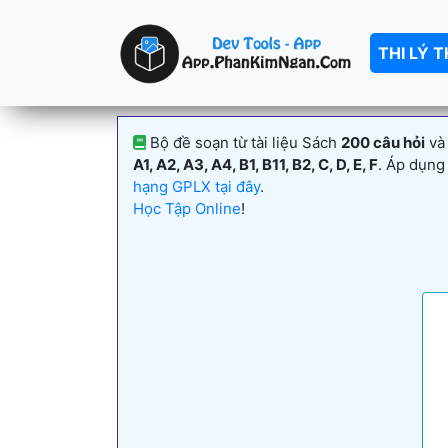
THI LÝ 
Bộ đề soạn từ tài liệu Sách
200 câu hỏi
và
A1, A2, A3, A4, B1, B11, B2, C, D, E, F
. Áp dụng
hạng GPLX tại đây
.
Học Tập Online
!