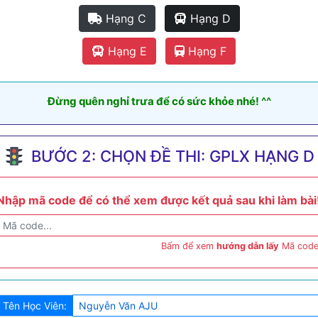
Hạng C
Hạng D
Hạng E
Hạng F
Đừng quên nghỉ trưa để có sức khỏe nhé! ^^
BƯỚC 2: CHỌN ĐỀ THI: GPLX HẠNG D
Nhập mã code để có thể xem được kết quả sau khi làm bài
Bấm để xem
hướng dẫn lấy
Mã code
Tên Học Viên: