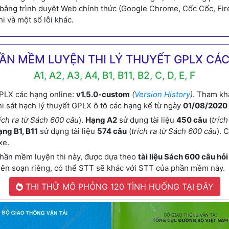
p bằng trình duyệt Web chính thức (Google Chrome, Cốc Cốc, Fir
hi và một số lỗi khác.
ẦN MỀM LUYỆN THI LÝ THUYẾT GPLX CÁ
A1, A2, A3, A4, B1, B11, B2, C, D, E, F
PLX các hạng online:
v1.5.0-custom
(
Version History
)
. Tham kh
i sát hạch lý thuyết GPLX ô tô các hạng kể từ ngày
01/08/2020
rích ra từ Sách 600 câu
).
Hạng A2
sử dụng tài liệu
450 câu
(
tríc
ng B1, B11
sử dụng tài liệu
574 câu
(
trích ra từ Sách 600 câu
). 
xe.
phần mềm luyện thi này, được dựa theo
tài liệu Sách 600 câu hỏi
e biên soạn riêng, có thể STT sẽ khác với STT của phần mềm này.
THI THỬ MÔ PHỎNG 120 TÌNH HUỐNG TẠI ĐÂY