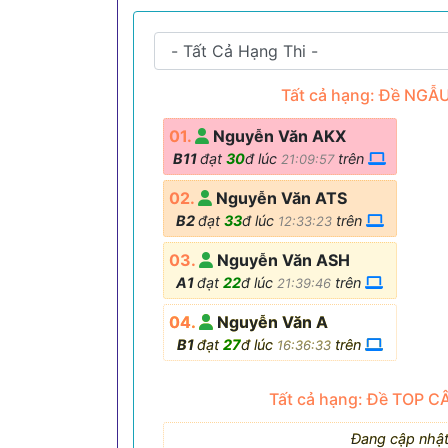
Tất cả hạng: Đề NGẪ
01.
Nguyễn Văn AKX
B11
đạt
30
đ lúc
trên
21:09:57
02.
Nguyễn Văn ATS
B2
đạt
33
đ lúc
trên
12:33:23
03.
Nguyễn Văn ASH
A1
đạt
22
đ lúc
trên
21:39:46
04.
Nguyễn Văn A
B1
đạt
27
đ lúc
trên
16:36:33
Tất cả hạng: Đề TOP C
Đang cập nhật.