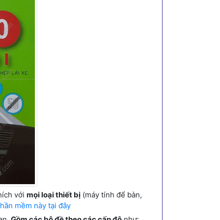
hích với
mọi loại thiết bị
(máy tính để bàn,
hần mềm này tại đây
hạn.
Gồm các bộ đề theo các cấp độ
như: