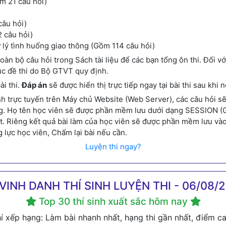
m 21 câu hỏi)
câu hỏi)
 câu hỏi)
ử lý tình huống giao thông (Gồm 114 câu hỏi)
oàn bộ câu hỏi trong Sách tài liệu để các bạn tổng ôn thi. Đối v
rúc đề thi do Bộ GTVT quy định.
ài thi.
Đáp án
sẽ được hiển thị trực tiếp ngay tại bài thi sau khi n
 trực tuyến trên Máy chủ Website (Web Server), các câu hỏi sẽ đ
g. Họ tên học viên sẽ được phần mềm lưu dưới dạng SESSION (Gầ
eset. Riêng kết quả bài làm của học viên sẽ được phần mềm lưu và
g lực học viên, Chấm lại bài nếu cần.
Luyện thi ngay?
VINH DANH THÍ SINH LUYỆN THI - 06/08/
Top 30 thí sinh xuất sắc hôm nay
hí xếp hạng: Làm bài nhanh nhất, hạng thi gần nhất, điểm ca