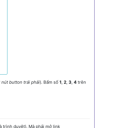
 nút button trái phải
). Bấm số
1
,
2
,
3
,
4
trên
trình duyệt). Mà phải mở link