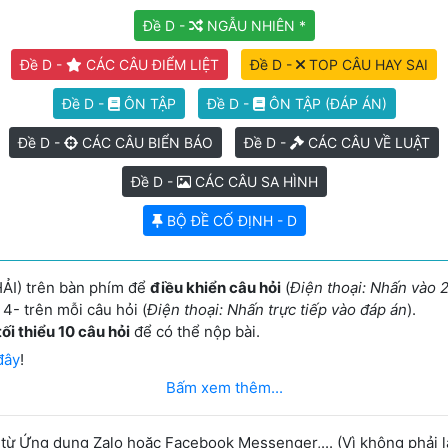
Đề D -
NGẪU NHIÊN *
Đề D -
CÁC CÂU ĐIỂM LIỆT
Đề D -
TOP CÂU HAY SAI
Đề D -
ÔN TẬP
Đề D -
ÔN TẬP (ĐÁP ÁN)
Đề D -
CÁC CÂU BIỂN BÁO
Đề D -
CÁC CÂU VỀ LUẬT
Đề D -
CÁC CÂU SA HÌNH
BỘ ĐỀ CỐ ĐỊNH - D
ẢI) trên bàn phím để
điều khiển câu hỏi
(
Điện thoại: Nhấn vào 2
4- trên mỗi câu hỏi (
Điện thoại: Nhấn trực tiếp vào đáp án
).
tối thiểu 10 câu hỏi
để có thể nộp bài.
đây
!
Bấm xem thêm...
 Ứng dụng Zalo hoặc Facebook Messenger,... (Vì không phải là 