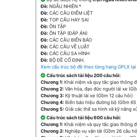
Đề:
NGẪU NHIÊN *
Đề:
CÁC CÂU ĐIỂM LIỆT
Đề:
TOP CÂU HAY SAI
Đề:
ÔN TẬP
Đề:
ÔN TẬP (ĐÁP ÁN)
Đề:
CÁC CÂU BIỂN BÁO
Đề:
CÁC CÂU VỀ LUẬT
Đề:
CÁC CÂU SA HÌNH
Đề:
BỘ ĐỀ CỐ ĐỊNH.
Xem cấu trúc bộ đề theo từng hạng GPLX tại
Cấu trúc sách tài liệu 200 câu hỏi:
Chương 1:
Khái niệm và quy tắc giao thông 
Chương 2:
Văn hóa, đạo đức người lái xe (Gồ
Chương 3:
Kỹ thuật lái xe (Gồm 12 câu hỏi)
Chương 4:
Biển báo hiệu đường bộ (Gồm 65 
Chương 5:
Giải các thế sa hình và kỹ năng x
Cấu trúc sách tài liệu 600 câu hỏi:
Chương 1:
Khái niệm và quy tắc giao thông 
Chương 2:
Nghiệp vụ vận tải (Gồm 26 câu hỏ