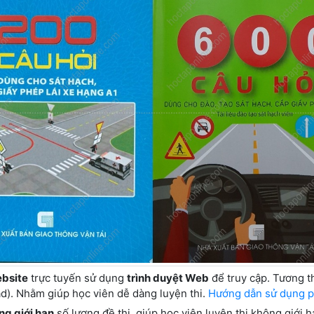
bsite
trực tuyến sử dụng
trình duyệt Web
để truy cập. Tương t
pad). Nhằm giúp học viên dễ dàng luyện thi.
Hướng dẫn sử dụng p
ng giới hạn
số lượng đề thi, giúp học viên luyện thi không giới 