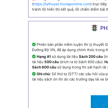
(
https://lythuyet.hoctaponline.com
) trực tiế
tránh lỗi hiển thị kết quả, lỗi chấm điểm bài t
PH
Phiên bản phần mềm luyện thi lý thuyết G
Đường Bộ VN, đã áp dụng chính thức trong th
Hạng A1
sử dụng tài liệu
Sách 200 câu
(
t
tài liệu
500 câu
(
trích ra từ Sách 600 câu
).
Hạ
Sách 600 câu
sử dụng trong thi sát hạch lái 
Ghi chú:
Số thứ tự (STT) các câu hỏi của 
tài liệu sách ôn thi do các trường dạy lái x