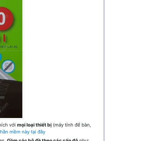
hích với
mọi loại thiết bị
(máy tính để bàn,
hần mềm này tại đây
hạn.
Gồm các bộ đề theo các cấp độ
như: