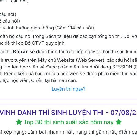
m 21 câu hỏi)
câu hỏi)
 câu hỏi)
ử lý tình huống giao thông (Gồm 114 câu hỏi)
oàn bộ câu hỏi trong Sách tài liệu để các bạn tổng ôn thi. Đối v
rúc đề thi do Bộ GTVT quy định.
ài thi.
Đáp án
sẽ được hiển thị trực tiếp ngay tại bài thi sau khi n
 trực tuyến trên Máy chủ Website (Web Server), các câu hỏi sẽ đ
g. Họ tên học viên sẽ được phần mềm lưu dưới dạng SESSION (Gầ
eset. Riêng kết quả bài làm của học viên sẽ được phần mềm lưu và
g lực học viên, Chấm lại bài nếu cần.
Luyện thi ngay?
VINH DANH THÍ SINH LUYỆN THI - 07/08/
Top 30 thí sinh xuất sắc hôm nay
hí xếp hạng: Làm bài nhanh nhất, hạng thi gần nhất, điểm ca