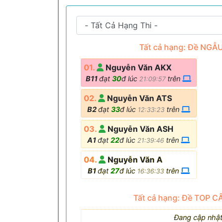
Tất cả hạng: Đề NGẪ
01.
Nguyễn Văn AKX
B11
đạt
30
đ lúc
trên
21:09:57
02.
Nguyễn Văn ATS
B2
đạt
33
đ lúc
trên
12:33:23
03.
Nguyễn Văn ASH
A1
đạt
22
đ lúc
trên
21:39:46
04.
Nguyễn Văn A
B1
đạt
27
đ lúc
trên
16:36:33
Tất cả hạng: Đề TOP C
Đang cập nhật.