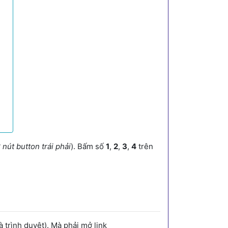
 nút button trái phải
). Bấm số
1
,
2
,
3
,
4
trên
trình duyệt). Mà phải mở link