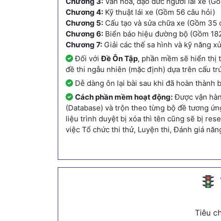
Chương 3:
Văn hóa, đạo đức người lái xe (Gồ
Chương 4:
Kỹ thuật lái xe (Gồm 56 câu hỏi)
Chương 5:
Cấu tạo và sửa chữa xe (Gồm 35 
Chương 6:
Biển báo hiệu đường bộ (Gồm 182
Chương 7:
Giải các thế sa hình và kỹ năng x
Đối với
Đề Ôn Tập
, phần mềm sẽ hiển thị t
đề thi ngẫu nhiên (mặc định) dựa trên cấu t
Dễ dàng ôn lại bài sau khi đã hoàn thành b
Cách phần mềm hoạt động:
Được vận hành
(Database) và trộn theo từng bộ đề tương ứn
liệu trình duyệt bị xóa thì tên cũng sẽ bị r
việc Tổ chức thi thử, Luyện thi, Đánh giá năn
Tiêu c