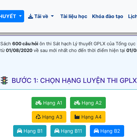
THUYẾT
Tải về
Tài liệu học
Khóa đào tạo
Lịc
 Sách
600 câu hỏi
ôn thi Sát hạch Lý thuyết GPLX của Tổng cục
 từ
01/08/2020
về sau mới nhất cho đến thời điểm hiện tại
01/0
BƯỚC 1: CHỌN HẠNG LUYỆN THI GPLX
Hạng A1
Hạng A2
Hạng A3
Hạng A4
Hạng B1
Hạng B11
Hạng B2