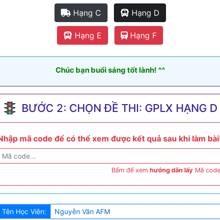
Hạng C
Hạng D
Hạng E
Hạng F
Chúc bạn buổi sáng tốt lành! ^^
BƯỚC 2: CHỌN ĐỀ THI: GPLX HẠNG D
Nhập mã code để có thể xem được kết quả sau khi làm bài
Bấm để xem
hướng dẫn lấy
Mã code
Tên Học Viên: