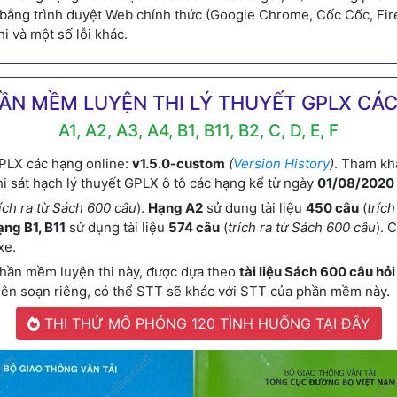
p bằng trình duyệt Web chính thức (Google Chrome, Cốc Cốc, Fir
hi và một số lỗi khác.
ẦN MỀM LUYỆN THI LÝ THUYẾT GPLX CÁ
A1, A2, A3, A4, B1, B11, B2, C, D, E, F
PLX các hạng online:
v1.5.0-custom
(
Version History
)
. Tham kh
i sát hạch lý thuyết GPLX ô tô các hạng kể từ ngày
01/08/2020
rích ra từ Sách 600 câu
).
Hạng A2
sử dụng tài liệu
450 câu
(
tríc
ng B1, B11
sử dụng tài liệu
574 câu
(
trích ra từ Sách 600 câu
). 
xe.
phần mềm luyện thi này, được dựa theo
tài liệu Sách 600 câu hỏi
e biên soạn riêng, có thể STT sẽ khác với STT của phần mềm này.
THI THỬ MÔ PHỎNG 120 TÌNH HUỐNG TẠI ĐÂY