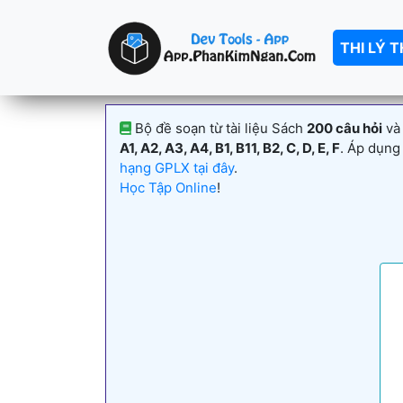
THI LÝ 
Bộ đề soạn từ tài liệu Sách
200 câu hỏi
và
A1, A2, A3, A4, B1, B11, B2, C, D, E, F
. Áp dụng
hạng GPLX tại đây
.
Học Tập Online
!