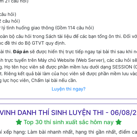
m 21 câu hỏi)
câu hỏi)
 câu hỏi)
ử lý tình huống giao thông (Gồm 114 câu hỏi)
oàn bộ câu hỏi trong Sách tài liệu để các bạn tổng ôn thi. Đối v
rúc đề thi do Bộ GTVT quy định.
ài thi.
Đáp án
sẽ được hiển thị trực tiếp ngay tại bài thi sau khi n
 trực tuyến trên Máy chủ Website (Web Server), các câu hỏi sẽ đ
g. Họ tên học viên sẽ được phần mềm lưu dưới dạng SESSION (Gầ
eset. Riêng kết quả bài làm của học viên sẽ được phần mềm lưu và
g lực học viên, Chấm lại bài nếu cần.
Luyện thi ngay?
VINH DANH THÍ SINH LUYỆN THI - 06/08/
Top 30 thí sinh xuất sắc hôm nay
hí xếp hạng: Làm bài nhanh nhất, hạng thi gần nhất, điểm ca