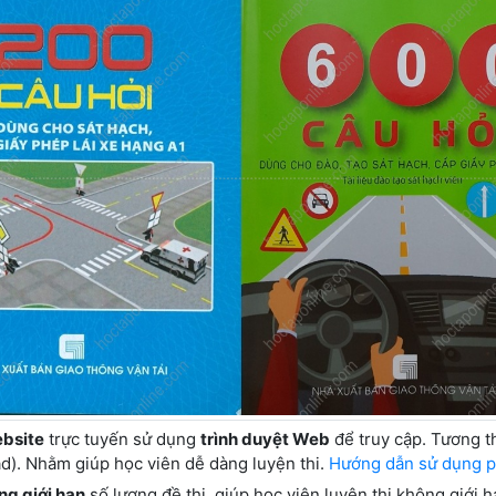
bsite
trực tuyến sử dụng
trình duyệt Web
để truy cập. Tương t
pad). Nhằm giúp học viên dễ dàng luyện thi.
Hướng dẫn sử dụng p
ng giới hạn
số lượng đề thi, giúp học viên luyện thi không giới 