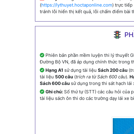
(
https://lythuyet.hoctaponline.com
) trực tiế
tránh lỗi hiển thị kết quả, lỗi chấm điểm bài t
PH
Phiên bản phần mềm luyện thi lý thuyết G
Đường Bộ VN, đã áp dụng chính thức trong th
Hạng A1
sử dụng tài liệu
Sách 200 câu
(
t
tài liệu
500 câu
(
trích ra từ Sách 600 câu
).
Hạ
Sách 600 câu
sử dụng trong thi sát hạch lái 
Ghi chú:
Số thứ tự (STT) các câu hỏi của 
tài liệu sách ôn thi do các trường dạy lái x