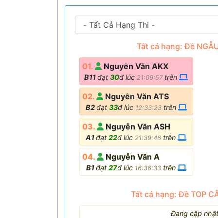
Tất cả hạng: Đề NGẪ
01.
Nguyễn Văn AKX
B11
đạt
30
đ lúc
trên
21:09:57
02.
Nguyễn Văn ATS
B2
đạt
33
đ lúc
trên
12:33:23
03.
Nguyễn Văn ASH
A1
đạt
22
đ lúc
trên
21:39:46
04.
Nguyễn Văn A
B1
đạt
27
đ lúc
trên
16:36:33
Tất cả hạng: Đề TOP C
Đang cập nhật.