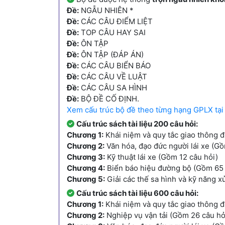
Đề:
NGẪU NHIÊN *
Đề:
CÁC CÂU ĐIỂM LIỆT
Đề:
TOP CÂU HAY SAI
Đề:
ÔN TẬP
Đề:
ÔN TẬP (ĐÁP ÁN)
Đề:
CÁC CÂU BIỂN BÁO
Đề:
CÁC CÂU VỀ LUẬT
Đề:
CÁC CÂU SA HÌNH
Đề:
BỘ ĐỀ CỐ ĐỊNH.
Xem cấu trúc bộ đề theo từng hạng GPLX tại
Cấu trúc sách tài liệu 200 câu hỏi:
Chương 1:
Khái niệm và quy tắc giao thông 
Chương 2:
Văn hóa, đạo đức người lái xe (Gồ
Chương 3:
Kỹ thuật lái xe (Gồm 12 câu hỏi)
Chương 4:
Biển báo hiệu đường bộ (Gồm 65 
Chương 5:
Giải các thế sa hình và kỹ năng x
Cấu trúc sách tài liệu 600 câu hỏi:
Chương 1:
Khái niệm và quy tắc giao thông 
Chương 2:
Nghiệp vụ vận tải (Gồm 26 câu hỏ