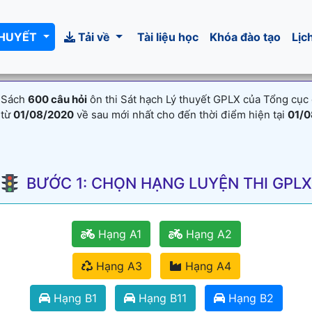
THUYẾT
Tải về
Tài liệu học
Khóa đào tạo
Lịc
 Sách
600 câu hỏi
ôn thi Sát hạch Lý thuyết GPLX của Tổng cục
 từ
01/08/2020
về sau mới nhất cho đến thời điểm hiện tại
01/0
BƯỚC 1: CHỌN HẠNG LUYỆN THI GPLX
Hạng A1
Hạng A2
Hạng A3
Hạng A4
Hạng B1
Hạng B11
Hạng B2