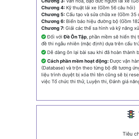
Chương 3:
Văn hóa, đạo đức người lái xe (Gồ
Chương 4:
Kỹ thuật lái xe (Gồm 56 câu hỏi)
Chương 5:
Cấu tạo và sửa chữa xe (Gồm 35 
Chương 6:
Biển báo hiệu đường bộ (Gồm 182
Chương 7:
Giải các thế sa hình và kỹ năng x
Đối với
Đề Ôn Tập
, phần mềm sẽ hiển thị t
đề thi ngẫu nhiên (mặc định) dựa trên cấu t
Dễ dàng ôn lại bài sau khi đã hoàn thành b
Cách phần mềm hoạt động:
Được vận hành
(Database) và trộn theo từng bộ đề tương ứn
liệu trình duyệt bị xóa thì tên cũng sẽ bị r
việc Tổ chức thi thử, Luyện thi, Đánh giá năn
Tiêu c