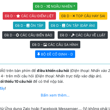
Đề D -
NGẪU NHIÊN *
Đề D -
CÁC CÂU ĐIỂM LIỆT
Đề D -
TOP CÂU HAY SAI
Đề D -
ÔN TẬP
Đề D -
ÔN TẬP (ĐÁP ÁN)
Đề D -
CÁC CÂU BIỂN BÁO
Đề D -
CÁC CÂU VỀ LUẬT
Đề D -
CÁC CÂU SA HÌNH
BỘ ĐỀ CỐ ĐỊNH - D
ẢI) trên bàn phím để
điều khiển câu hỏi
(
Điện thoại: Nhấn vào 2
4- trên mỗi câu hỏi (
Điện thoại: Nhấn trực tiếp vào đáp án
).
tối thiểu 10 câu hỏi
để có thể nộp bài.
đây
!
Bấm xem thêm...
 Ứng dụng Zalo hoặc Facebook Messenger,... (Vì không phải là 