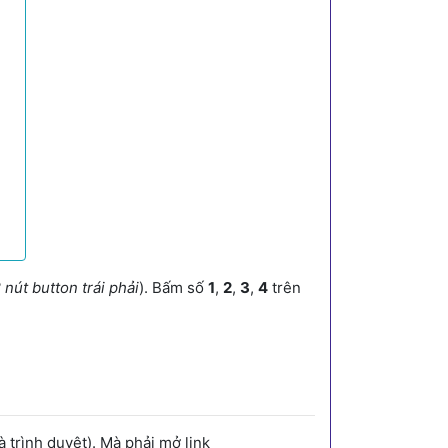
 nút button trái phải
). Bấm số
1
,
2
,
3
,
4
trên
trình duyệt). Mà phải mở link