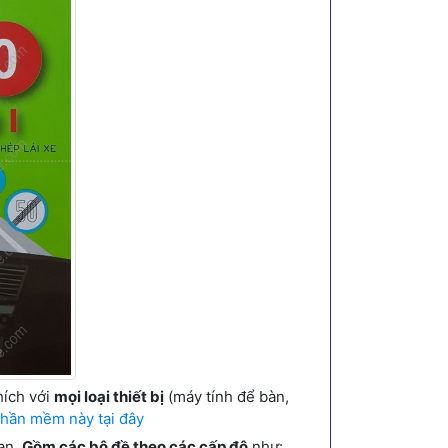
hích với
mọi loại thiết bị
(máy tính để bàn,
hần mềm này tại đây
hạn.
Gồm các bộ đề theo các cấp độ
như: