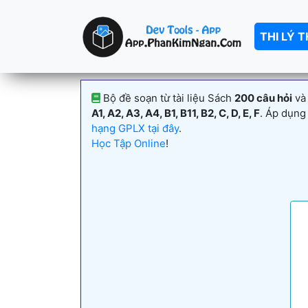
THI LÝ 
Bộ đề soạn từ tài liệu Sách
200 câu hỏi
và
A1, A2, A3, A4, B1, B11, B2, C, D, E, F
. Áp dụng
hạng GPLX tại đây
.
Học Tập Online
!