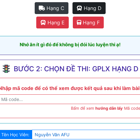
Hạng C
Hạng D
Hạng E
Hạng F
Nhớ ăn ít gì đó để không bị đói lúc luyện thi ạ!
BƯỚC 2: CHỌN ĐỀ THI: GPLX HẠNG D
Nhập mã code để có thể xem được kết quả sau khi làm bài
Bấm để xem
hướng dẫn lấy
Mã code
Tên Học Viên: