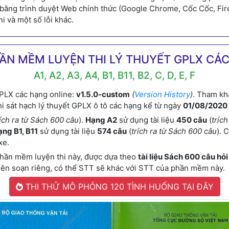
p bằng trình duyệt Web chính thức (Google Chrome, Cốc Cốc, Fir
hi và một số lỗi khác.
ẦN MỀM LUYỆN THI LÝ THUYẾT GPLX CÁ
A1, A2, A3, A4, B1, B11, B2, C, D, E, F
PLX các hạng online:
v1.5.0-custom
(
Version History
)
. Tham kh
i sát hạch lý thuyết GPLX ô tô các hạng kể từ ngày
01/08/2020
rích ra từ Sách 600 câu
).
Hạng A2
sử dụng tài liệu
450 câu
(
tríc
ng B1, B11
sử dụng tài liệu
574 câu
(
trích ra từ Sách 600 câu
). 
xe.
phần mềm luyện thi này, được dựa theo
tài liệu Sách 600 câu hỏi
e biên soạn riêng, có thể STT sẽ khác với STT của phần mềm này.
THI THỬ MÔ PHỎNG 120 TÌNH HUỐNG TẠI ĐÂY