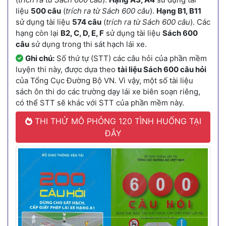
liệu
500 câu
(
trích ra từ Sách 600 câu
).
Hạng B1, B11
sử dụng tài liệu
574 câu
(
trích ra từ Sách 600 câu
). Các
hạng còn lại
B2, C, D, E, F
sử dụng tài liệu
Sách 600
câu
sử dụng trong thi sát hạch lái xe.
Ghi chú:
Số thứ tự (STT) các câu hỏi của phần mềm
luyện thi này, được dựa theo
tài liệu Sách 600 câu hỏi
của Tổng Cục Đường Bộ VN. Vì vậy, một số tài liệu
sách ôn thi do các trường dạy lái xe biên soạn riêng,
có thể STT sẽ khác với STT của phần mềm này.
THI THỬ MÔ PHỎNG 120 TÌNH HUỐNG TẠI
ĐÂY