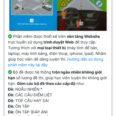
Phần mềm được thiết kế trên
nền tảng Website
trực tuyến sử dụng
trình duyệt Web
để truy cập.
Tương thích với
mọi loại thiết bị
(máy tính để bàn,
laptop, máy tính bảng, điện thoại, iphone, ipad). Nhằm
giúp học viên dễ dàng luyện thi.
Hướng dẫn sử dụng
phần mềm này tại đây
Bộ đề được hệ thống
trộn ngẫu nhiên không giới
hạn
số lượng đề thi, giúp học viên luyện thi không giới
hạn.
Gồm các bộ đề theo các cấp độ
như:
Đề:
NGẪU NHIÊN *
Đề:
CÁC CÂU ĐIỂM LIỆT
Đề:
TOP CÂU HAY SAI
Đề:
ÔN TẬP
Đề:
ÔN TẬP (ĐÁP ÁN)