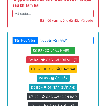
sau khi làm bài!
Bấm để xem
hướng dẫn lấy
Mã code!
Tên Học Viên:
Đề B2 -
NGẪU NHIÊN *
Đề B2 -
CÁC CÂU ĐIỂM LIỆT
Đề B2 -
TOP CÂU HAY SAI
Đề B2 -
ÔN TẬP
Đề B2 -
ÔN TẬP (ĐÁP ÁN)
Đề B2 -
CÁC CÂU BIỂN BÁO
Đề B2 -
CÁC CÂU VỀ LUẬT