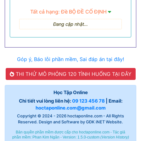
Tất cả hạng: Đề BỘ ĐỀ CỐ ĐỊNH
Đang cập nhật...
Góp ý, Báo lỗi phần mềm, Sai đáp án tại đây!
THI THỬ MÔ PHỎNG 120 TÌNH HUỐNG TẠI ĐÂY
Học Tập Online
Chi tiết vui lòng liên hệ:
09 123 456 78
| Email:
hoctaponline.com@gmail.com
Copyright © 2024 - 2026
hoctaponline.com
- All Rights
Reserved. Design and Software by
GĐK iNET Website
.
Bản quyền phần mềm được cấp cho hoctaponline.com - Tác giả
phần mềm:
Phan Kim Ngân
- Version: 1.5.0-custom
(
Version History
)