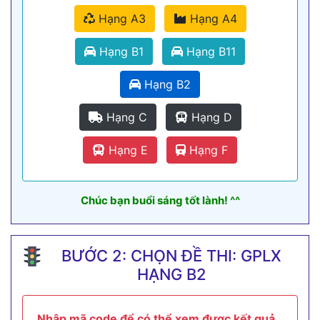
Hạng A3
Hạng A4
Hạng B1
Hạng B11
Hạng B2
Hạng C
Hạng D
Hạng E
Hạng F
Chúc bạn buổi sáng tốt lành! ^^
BƯỚC 2: CHỌN ĐỀ THI: GPLX
HẠNG B2
Nhập mã code để có thể xem được kết quả