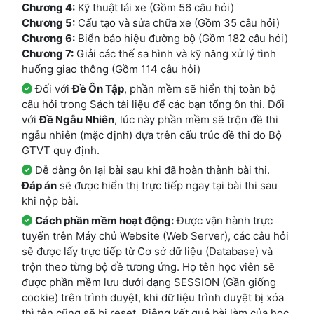
Chương 4:
Kỹ thuật lái xe (Gồm 56 câu hỏi)
Chương 5:
Cấu tạo và sửa chữa xe (Gồm 35 câu hỏi)
Chương 6:
Biển báo hiệu đường bộ (Gồm 182 câu hỏi)
Chương 7:
Giải các thế sa hình và kỹ năng xử lý tình
huống giao thông (Gồm 114 câu hỏi)
Đối với
Đề Ôn Tập
, phần mềm sẽ hiển thị toàn bộ
câu hỏi trong Sách tài liệu để các bạn tổng ôn thi. Đối
với
Đề Ngẫu Nhiên
, lúc này phần mềm sẽ trộn đề thi
ngẫu nhiên (mặc định) dựa trên cấu trúc đề thi do Bộ
GTVT quy định.
Dễ dàng ôn lại bài sau khi đã hoàn thành bài thi.
Đáp án
sẽ được hiển thị trực tiếp ngay tại bài thi sau
khi nộp bài.
Cách phần mềm hoạt động:
Được vận hành trực
tuyến trên Máy chủ Website (Web Server), các câu hỏi
sẽ được lấy trực tiếp từ Cơ sở dữ liệu (Database) và
trộn theo từng bộ đề tương ứng. Họ tên học viên sẽ
được phần mềm lưu dưới dạng SESSION (Gần giống
cookie) trên trình duyệt, khi dữ liệu trình duyệt bị xóa
thì tên cũng sẽ bị reset. Riêng kết quả bài làm của học