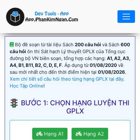
Bộ đề soạn từ tài liệu Sách
200 câu hỏi
và Sách
600
câu hỏi
ôn thi Sát hạch Lý thuyết GPLX của Tổng cục
đường bộ VN biên soạn, tổng hợp các hạng:
A1, A2, A3,
A4, B1, B11, B2, C, D, E, F
. Áp dụng từ
01/08/2020
về
sau mới nhất cho đến thời điểm hiện tại
01/08/2026
.
Xem chi tiết số câu hỏi theo từng hạng GPLX tại đây
.
Học Tập Online
!
BƯỚC 1: CHỌN HẠNG LUYỆN THI
GPLX
Hạng A1
Hạng A2