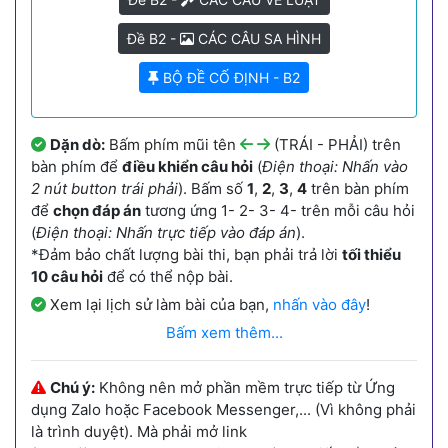
Đề B2 -
CÁC CÂU SA HÌNH
BỘ ĐỀ CỐ ĐỊNH - B2
Dặn dò:
Bấm phím mũi tên
(TRÁI - PHẢI) trên
bàn phím để
điều khiển câu hỏi
(
Điện thoại: Nhấn vào
2 nút button trái phải
). Bấm số
1
,
2
,
3
,
4
trên bàn phím
để
chọn đáp án
tương ứng 1- 2- 3- 4- trên mỗi câu hỏi
(
Điện thoại: Nhấn trực tiếp vào đáp án
).
*Đảm bảo chất lượng bài thi, bạn phải trả lời
tối thiểu
10 câu hỏi
để có thể nộp bài.
Xem lại lịch sử làm bài của bạn,
nhấn vào đây
!
Bấm xem thêm...
Chú ý:
Không nên mở phần mềm trực tiếp từ Ứng
dụng Zalo hoặc Facebook Messenger,... (Vì không phải
là trình duyệt). Mà phải mở link