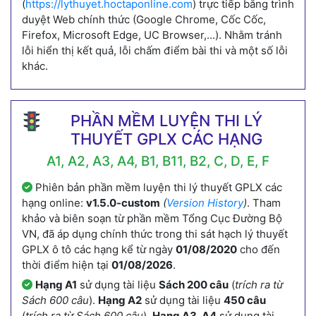
(
https://lythuyet.hoctaponline.com
) trực tiếp bằng trình
duyệt Web chính thức (Google Chrome, Cốc Cốc,
Firefox, Microsoft Edge, UC Browser,...). Nhằm tránh
lỗi hiển thị kết quả, lỗi chấm điểm bài thi và một số lỗi
khác.
PHẦN MỀM LUYỆN THI LÝ
THUYẾT GPLX CÁC HẠNG
A1, A2, A3, A4, B1, B11, B2, C, D, E, F
Phiên bản phần mềm luyện thi lý thuyết GPLX các
hạng online:
v1.5.0-custom
(
Version History
)
. Tham
khảo và biên soạn từ phần mềm Tổng Cục Đường Bộ
VN, đã áp dụng chính thức trong thi sát hạch lý thuyết
GPLX ô tô các hạng kể từ ngày
01/08/2020
cho đến
thời điểm hiện tại
01/08/2026
.
Hạng A1
sử dụng tài liệu
Sách 200 câu
(
trích ra từ
Sách 600 câu
).
Hạng A2
sử dụng tài liệu
450 câu
(
trích ra từ Sách 600 câu
).
Hạng A3, A4
sử dụng tài