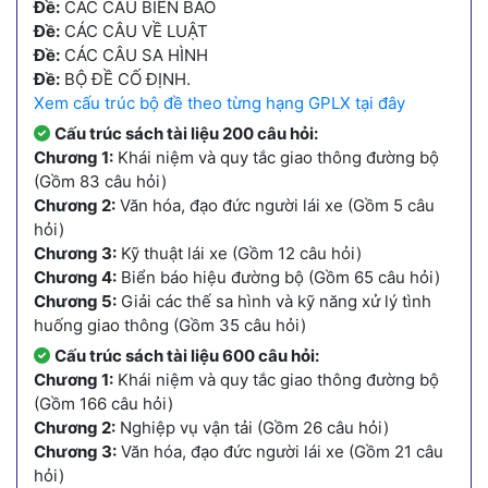
Đề:
CÁC CÂU BIỂN BÁO
Đề:
CÁC CÂU VỀ LUẬT
Đề:
CÁC CÂU SA HÌNH
Đề:
BỘ ĐỀ CỐ ĐỊNH.
Xem cấu trúc bộ đề theo từng hạng GPLX tại đây
Cấu trúc sách tài liệu 200 câu hỏi:
Chương 1:
Khái niệm và quy tắc giao thông đường bộ
(Gồm 83 câu hỏi)
Chương 2:
Văn hóa, đạo đức người lái xe (Gồm 5 câu
hỏi)
Chương 3:
Kỹ thuật lái xe (Gồm 12 câu hỏi)
Chương 4:
Biển báo hiệu đường bộ (Gồm 65 câu hỏi)
Chương 5:
Giải các thế sa hình và kỹ năng xử lý tình
huống giao thông (Gồm 35 câu hỏi)
Cấu trúc sách tài liệu 600 câu hỏi:
Chương 1:
Khái niệm và quy tắc giao thông đường bộ
(Gồm 166 câu hỏi)
Chương 2:
Nghiệp vụ vận tải (Gồm 26 câu hỏi)
Chương 3:
Văn hóa, đạo đức người lái xe (Gồm 21 câu
hỏi)