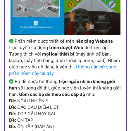
Phần mềm được thiết kế trên
nền tảng Website
trực tuyến sử dụng
trình duyệt Web
để truy cập.
Tương thích với
mọi loại thiết bị
(máy tính để bàn,
laptop, máy tính bảng, điện thoại, iphone, ipad). Nhằm
giúp học viên dễ dàng luyện thi.
Hướng dẫn sử dụng
phần mềm này tại đây
Bộ đề được hệ thống
trộn ngẫu nhiên không giới
hạn
số lượng đề thi, giúp học viên luyện thi không giới
hạn.
Gồm các bộ đề theo các cấp độ
như:
Đề:
NGẪU NHIÊN *
Đề:
CÁC CÂU ĐIỂM LIỆT
Đề:
TOP CÂU HAY SAI
Đề:
ÔN TẬP
Đề:
ÔN TẬP (ĐÁP ÁN)