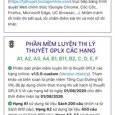
(
https://lythuyet.hoctaponline.com
) trực tiếp bằng trình
duyệt Web chính thức (Google Chrome, Cốc Cốc,
Firefox, Microsoft Edge, UC Browser,...). Nhằm tránh
lỗi hiển thị kết quả, lỗi chấm điểm bài thi và một số lỗi
khác.
PHẦN MỀM LUYỆN THI LÝ
THUYẾT GPLX CÁC HẠNG
A1, A2, A3, A4, B1, B11, B2, C, D, E, F
Phiên bản phần mềm luyện thi lý thuyết GPLX các
hạng online:
v1.5.0-custom
(
Version History
)
. Tham
khảo và biên soạn từ phần mềm Tổng Cục Đường Bộ
VN, đã áp dụng chính thức trong thi sát hạch lý thuyết
GPLX ô tô các hạng kể từ ngày
01/08/2020
cho đến
thời điểm hiện tại
01/08/2026
.
Hạng A1
sử dụng tài liệu
Sách 200 câu
(
trích ra từ
Sách 600 câu
).
Hạng A2
sử dụng tài liệu
450 câu
(
trích ra từ Sách 600 câu
).
Hạng A3, A4
sử dụng tài