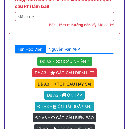
sau khi làm bài!
Bấm để xem
hướng dẫn lấy
Mã code!
Tên Học Viên:
Đề A3 -
NGẪU NHIÊN *
Đề A3 -
CÁC CÂU ĐIỂM LIỆT
Đề A3 -
TOP CÂU HAY SAI
Đề A3 -
ÔN TẬP
Đề A3 -
ÔN TẬP (ĐÁP ÁN)
Đề A3 -
CÁC CÂU BIỂN BÁO
Đề A3 -
CÁC CÂU VỀ LUẬT