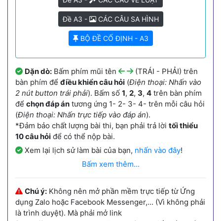
Đề A3 -
CÁC CÂU SA HÌNH
BỘ ĐỀ CỐ ĐỊNH - A3
Dặn dò:
Bấm phím mũi tên
(TRÁI - PHẢI) trên
bàn phím để
điều khiển câu hỏi
(
Điện thoại: Nhấn vào
2 nút button trái phải
). Bấm số
1
,
2
,
3
,
4
trên bàn phím
để
chọn đáp án
tương ứng 1- 2- 3- 4- trên mỗi câu hỏi
(
Điện thoại: Nhấn trực tiếp vào đáp án
).
*Đảm bảo chất lượng bài thi, bạn phải trả lời
tối thiểu
10 câu hỏi
để có thể nộp bài.
Xem lại lịch sử làm bài của bạn,
nhấn vào đây
!
Bấm xem thêm...
Chú ý:
Không nên mở phần mềm trực tiếp từ Ứng
dụng Zalo hoặc Facebook Messenger,... (Vì không phải
là trình duyệt). Mà phải mở link