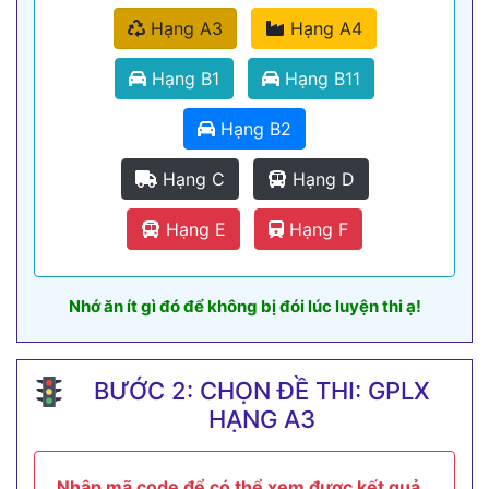
Hạng A3
Hạng A4
Hạng B1
Hạng B11
Hạng B2
Hạng C
Hạng D
Hạng E
Hạng F
Nhớ ăn ít gì đó để không bị đói lúc luyện thi ạ!
BƯỚC 2: CHỌN ĐỀ THI: GPLX
HẠNG A3
Nhập mã code để có thể xem được kết quả