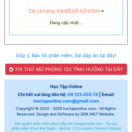
Tất cả hạng: Đề BỘ ĐỀ CỐ ĐỊNH
Đang cập nhật...
Góp ý, Báo lỗi phần mềm, Sai đáp án tại đây!
THI THỬ MÔ PHỎNG 120 TÌNH HUỐNG TẠI ĐÂY
Học Tập Online
Chi tiết vui lòng liên hệ:
09 123 456 78
| Email:
hoctaponline.com@gmail.com
Copyright © 2024 - 2026
hoctaponline.com
- All Rights
Reserved. Design and Software by
GĐK iNET Website
.
Bản quyền phần mềm được cấp cho hoctaponline.com - Tác giả
phần mềm:
Phan Kim Ngân
- Version: 1.5.0-custom
(
Version History
)