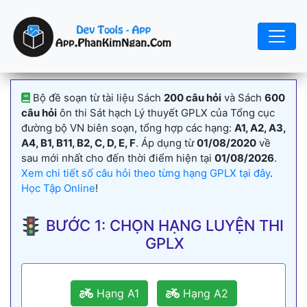
Bộ đề soạn từ tài liệu Sách
200 câu hỏi
và Sách
600
câu hỏi
ôn thi Sát hạch Lý thuyết GPLX của Tổng cục
đường bộ VN biên soạn, tổng hợp các hạng:
A1, A2, A3,
A4, B1, B11, B2, C, D, E, F
. Áp dụng từ
01/08/2020
về
sau mới nhất cho đến thời điểm hiện tại
01/08/2026
.
Xem chi tiết số câu hỏi theo từng hạng GPLX tại đây
.
Học Tập Online
!
BƯỚC 1: CHỌN HẠNG LUYỆN THI
GPLX
Hạng A1
Hạng A2