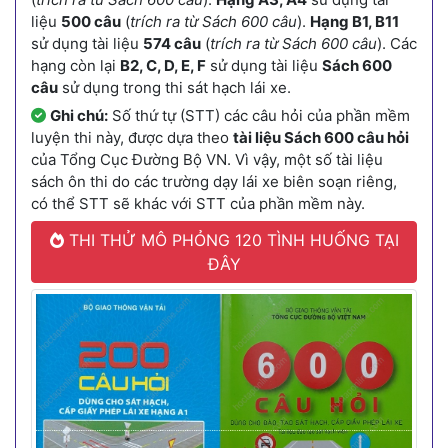
liệu
500 câu
(
trích ra từ Sách 600 câu
).
Hạng B1, B11
sử dụng tài liệu
574 câu
(
trích ra từ Sách 600 câu
). Các
hạng còn lại
B2, C, D, E, F
sử dụng tài liệu
Sách 600
câu
sử dụng trong thi sát hạch lái xe.
Ghi chú:
Số thứ tự (STT) các câu hỏi của phần mềm
luyện thi này, được dựa theo
tài liệu Sách 600 câu hỏi
của Tổng Cục Đường Bộ VN. Vì vậy, một số tài liệu
sách ôn thi do các trường dạy lái xe biên soạn riêng,
có thể STT sẽ khác với STT của phần mềm này.
THI THỬ MÔ PHỎNG 120 TÌNH HUỐNG TẠI
ĐÂY