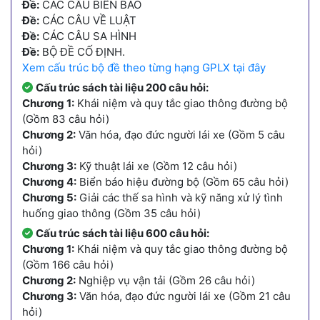
Đề:
CÁC CÂU BIỂN BÁO
Đề:
CÁC CÂU VỀ LUẬT
Đề:
CÁC CÂU SA HÌNH
Đề:
BỘ ĐỀ CỐ ĐỊNH.
Xem cấu trúc bộ đề theo từng hạng GPLX tại đây
Cấu trúc sách tài liệu 200 câu hỏi:
Chương 1:
Khái niệm và quy tắc giao thông đường bộ
(Gồm 83 câu hỏi)
Chương 2:
Văn hóa, đạo đức người lái xe (Gồm 5 câu
hỏi)
Chương 3:
Kỹ thuật lái xe (Gồm 12 câu hỏi)
Chương 4:
Biển báo hiệu đường bộ (Gồm 65 câu hỏi)
Chương 5:
Giải các thế sa hình và kỹ năng xử lý tình
huống giao thông (Gồm 35 câu hỏi)
Cấu trúc sách tài liệu 600 câu hỏi:
Chương 1:
Khái niệm và quy tắc giao thông đường bộ
(Gồm 166 câu hỏi)
Chương 2:
Nghiệp vụ vận tải (Gồm 26 câu hỏi)
Chương 3:
Văn hóa, đạo đức người lái xe (Gồm 21 câu
hỏi)