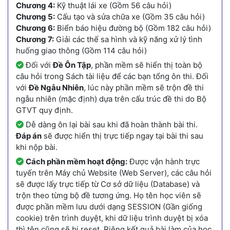
Chương 4:
Kỹ thuật lái xe (Gồm 56 câu hỏi)
Chương 5:
Cấu tạo và sửa chữa xe (Gồm 35 câu hỏi)
Chương 6:
Biển báo hiệu đường bộ (Gồm 182 câu hỏi)
Chương 7:
Giải các thế sa hình và kỹ năng xử lý tình
huống giao thông (Gồm 114 câu hỏi)
Đối với
Đề Ôn Tập
, phần mềm sẽ hiển thị toàn bộ
câu hỏi trong Sách tài liệu để các bạn tổng ôn thi. Đối
với
Đề Ngẫu Nhiên
, lúc này phần mềm sẽ trộn đề thi
ngẫu nhiên (mặc định) dựa trên cấu trúc đề thi do Bộ
GTVT quy định.
Dễ dàng ôn lại bài sau khi đã hoàn thành bài thi.
Đáp án
sẽ được hiển thị trực tiếp ngay tại bài thi sau
khi nộp bài.
Cách phần mềm hoạt động:
Được vận hành trực
tuyến trên Máy chủ Website (Web Server), các câu hỏi
sẽ được lấy trực tiếp từ Cơ sở dữ liệu (Database) và
trộn theo từng bộ đề tương ứng. Họ tên học viên sẽ
được phần mềm lưu dưới dạng SESSION (Gần giống
cookie) trên trình duyệt, khi dữ liệu trình duyệt bị xóa
thì tên cũng sẽ bị reset. Riêng kết quả bài làm của học