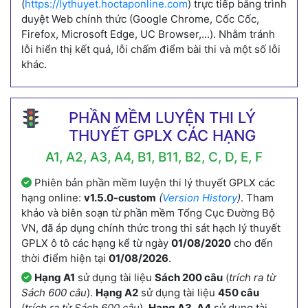
(
https://lythuyet.hoctaponline.com
) trực tiếp bằng trình
duyệt Web chính thức (Google Chrome, Cốc Cốc,
Firefox, Microsoft Edge, UC Browser,...). Nhằm tránh
lỗi hiển thị kết quả, lỗi chấm điểm bài thi và một số lỗi
khác.
PHẦN MỀM LUYỆN THI LÝ
THUYẾT GPLX CÁC HẠNG
A1, A2, A3, A4, B1, B11, B2, C, D, E, F
Phiên bản phần mềm luyện thi lý thuyết GPLX các
hạng online:
v1.5.0-custom
(
Version History
)
. Tham
khảo và biên soạn từ phần mềm Tổng Cục Đường Bộ
VN, đã áp dụng chính thức trong thi sát hạch lý thuyết
GPLX ô tô các hạng kể từ ngày
01/08/2020
cho đến
thời điểm hiện tại
01/08/2026
.
Hạng A1
sử dụng tài liệu
Sách 200 câu
(
trích ra từ
Sách 600 câu
).
Hạng A2
sử dụng tài liệu
450 câu
(
trích ra từ Sách 600 câu
).
Hạng A3, A4
sử dụng tài