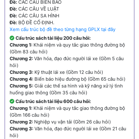
Đề:
CÁC CÂU BIỂN BÁO
Đề:
CÁC CÂU VỀ LUẬT
Đề:
CÁC CÂU SA HÌNH
Đề:
BỘ ĐỀ CỐ ĐỊNH.
Xem cấu trúc bộ đề theo từng hạng GPLX tại đây
Cấu trúc sách tài liệu 200 câu hỏi:
Chương 1:
Khái niệm và quy tắc giao thông đường bộ
(Gồm 83 câu hỏi)
Chương 2:
Văn hóa, đạo đức người lái xe (Gồm 5 câu
hỏi)
Chương 3:
Kỹ thuật lái xe (Gồm 12 câu hỏi)
Chương 4:
Biển báo hiệu đường bộ (Gồm 65 câu hỏi)
Chương 5:
Giải các thế sa hình và kỹ năng xử lý tình
huống giao thông (Gồm 35 câu hỏi)
Cấu trúc sách tài liệu 600 câu hỏi:
Chương 1:
Khái niệm và quy tắc giao thông đường bộ
(Gồm 166 câu hỏi)
Chương 2:
Nghiệp vụ vận tải (Gồm 26 câu hỏi)
Chương 3:
Văn hóa, đạo đức người lái xe (Gồm 21 câu
hỏi)