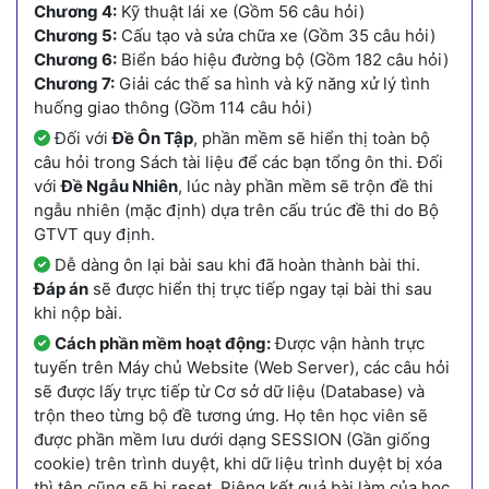
Chương 4:
Kỹ thuật lái xe (Gồm 56 câu hỏi)
Chương 5:
Cấu tạo và sửa chữa xe (Gồm 35 câu hỏi)
Chương 6:
Biển báo hiệu đường bộ (Gồm 182 câu hỏi)
Chương 7:
Giải các thế sa hình và kỹ năng xử lý tình
huống giao thông (Gồm 114 câu hỏi)
Đối với
Đề Ôn Tập
, phần mềm sẽ hiển thị toàn bộ
câu hỏi trong Sách tài liệu để các bạn tổng ôn thi. Đối
với
Đề Ngẫu Nhiên
, lúc này phần mềm sẽ trộn đề thi
ngẫu nhiên (mặc định) dựa trên cấu trúc đề thi do Bộ
GTVT quy định.
Dễ dàng ôn lại bài sau khi đã hoàn thành bài thi.
Đáp án
sẽ được hiển thị trực tiếp ngay tại bài thi sau
khi nộp bài.
Cách phần mềm hoạt động:
Được vận hành trực
tuyến trên Máy chủ Website (Web Server), các câu hỏi
sẽ được lấy trực tiếp từ Cơ sở dữ liệu (Database) và
trộn theo từng bộ đề tương ứng. Họ tên học viên sẽ
được phần mềm lưu dưới dạng SESSION (Gần giống
cookie) trên trình duyệt, khi dữ liệu trình duyệt bị xóa
thì tên cũng sẽ bị reset. Riêng kết quả bài làm của học