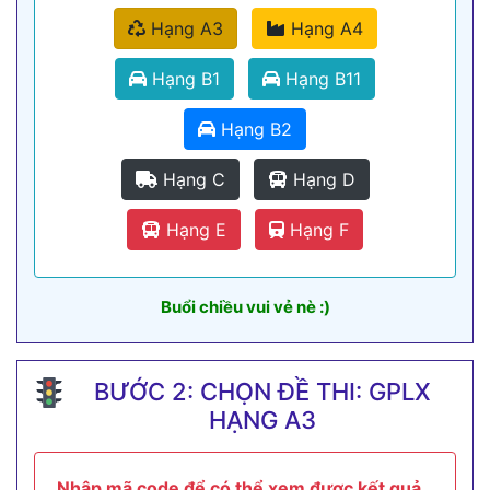
Hạng A3
Hạng A4
Hạng B1
Hạng B11
Hạng B2
Hạng C
Hạng D
Hạng E
Hạng F
Buổi chiều vui vẻ nè :)
BƯỚC 2: CHỌN ĐỀ THI: GPLX
HẠNG A3
Nhập mã code để có thể xem được kết quả