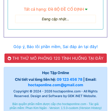
Tất cả hạng: Đề BỘ ĐỀ CỐ ĐỊNH
Đang cập nhật...
Góp ý, Báo lỗi phần mềm, Sai đáp án tại đây!
THI THỬ MÔ PHỎNG 120 TÌNH HUỐNG TẠI ĐÂY
Học Tập Online
Chi tiết vui lòng liên hệ:
09 123 456 78
| Email:
hoctaponline.com@gmail.com
Copyright © 2024 - 2026
hoctaponline.com
- All Rights
Reserved. Design and Software by
GĐK iNET Website
.
Bản quyền phần mềm được cấp cho hoctaponline.com - Tác giả
phần mềm:
Phan Kim Ngân
- Version: 1.5.0-custom
(
Version History
)