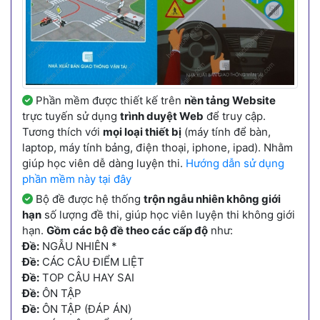
Phần mềm được thiết kế trên
nền tảng Website
trực tuyến sử dụng
trình duyệt Web
để truy cập.
Tương thích với
mọi loại thiết bị
(máy tính để bàn,
laptop, máy tính bảng, điện thoại, iphone, ipad). Nhằm
giúp học viên dễ dàng luyện thi.
Hướng dẫn sử dụng
phần mềm này tại đây
Bộ đề được hệ thống
trộn ngẫu nhiên không giới
hạn
số lượng đề thi, giúp học viên luyện thi không giới
hạn.
Gồm các bộ đề theo các cấp độ
như:
Đề:
NGẪU NHIÊN *
Đề:
CÁC CÂU ĐIỂM LIỆT
Đề:
TOP CÂU HAY SAI
Đề:
ÔN TẬP
Đề:
ÔN TẬP (ĐÁP ÁN)