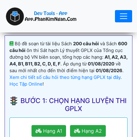
Bộ đề soạn từ tài liệu Sách
200 câu hỏi
và Sách
600
câu hỏi
ôn thi Sát hạch Lý thuyết GPLX của Tổng cục
đường bộ VN biên soạn, tổng hợp các hạng:
A1, A2, A3,
A4, B1, B11, B2, C, D, E, F
. Áp dụng từ
01/08/2020
về
sau mới nhất cho đến thời điểm hiện tại
01/08/2026
.
Xem chi tiết số câu hỏi theo từng hạng GPLX tại đây
.
Học Tập Online
!
BƯỚC 1: CHỌN HẠNG LUYỆN THI
GPLX
Hạng A1
Hạng A2