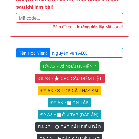
sau khi làm bài!
Bấm để xem
hướng dẫn lấy
Mã code!
Tên Học Viên:
Đề A3 -
NGẪU NHIÊN *
Đề A3 -
CÁC CÂU ĐIỂM LIỆT
Đề A3 -
TOP CÂU HAY SAI
Đề A3 -
ÔN TẬP
Đề A3 -
ÔN TẬP (ĐÁP ÁN)
Đề A3 -
CÁC CÂU BIỂN BÁO
Đề A3 -
CÁC CÂU VỀ LUẬT