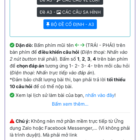
Đề A3 -
CÁC CÂU SA HÌNH
BỘ ĐỀ CỐ ĐỊNH - A3
Dặn dò:
Bấm phím mũi tên
(TRÁI - PHẢI) trên
bàn phím để
điều khiển câu hỏi
(
Điện thoại: Nhấn vào
2 nút button trái phải
). Bấm số
1
,
2
,
3
,
4
trên bàn phím
để
chọn đáp án
tương ứng 1- 2- 3- 4- trên mỗi câu hỏi
(
Điện thoại: Nhấn trực tiếp vào đáp án
).
*Đảm bảo chất lượng bài thi, bạn phải trả lời
tối thiểu
10 câu hỏi
để có thể nộp bài.
Xem lại lịch sử làm bài của bạn,
nhấn vào đây
!
Bấm xem thêm...
Chú ý:
Không nên mở phần mềm trực tiếp từ Ứng
dụng Zalo hoặc Facebook Messenger,... (Vì không phải
là trình duyệt). Mà phải mở link