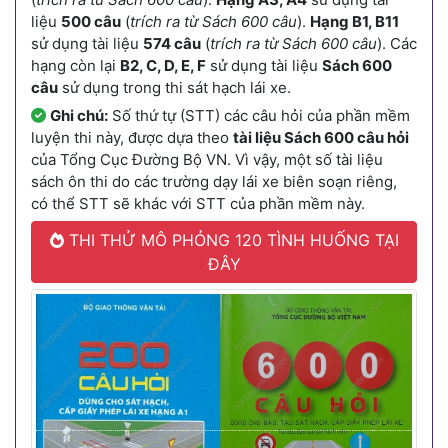
liệu
500 câu
(
trích ra từ Sách 600 câu
).
Hạng B1, B11
sử dụng tài liệu
574 câu
(
trích ra từ Sách 600 câu
). Các
hạng còn lại
B2, C, D, E, F
sử dụng tài liệu
Sách 600
câu
sử dụng trong thi sát hạch lái xe.
Ghi chú:
Số thứ tự (STT) các câu hỏi của phần mềm
luyện thi này, được dựa theo
tài liệu Sách 600 câu hỏi
của Tổng Cục Đường Bộ VN. Vì vậy, một số tài liệu
sách ôn thi do các trường dạy lái xe biên soạn riêng,
có thể STT sẽ khác với STT của phần mềm này.
THI THỬ MÔ PHỎNG 120 TÌNH HUỐNG TẠI
ĐÂY