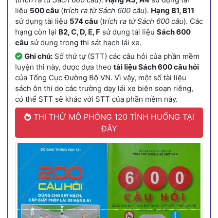
liệu
500 câu
(
trích ra từ Sách 600 câu
).
Hạng B1, B11
sử dụng tài liệu
574 câu
(
trích ra từ Sách 600 câu
). Các
hạng còn lại
B2, C, D, E, F
sử dụng tài liệu
Sách 600
câu
sử dụng trong thi sát hạch lái xe.
Ghi chú:
Số thứ tự (STT) các câu hỏi của phần mềm
luyện thi này, được dựa theo
tài liệu Sách 600 câu hỏi
của Tổng Cục Đường Bộ VN. Vì vậy, một số tài liệu
sách ôn thi do các trường dạy lái xe biên soạn riêng,
có thể STT sẽ khác với STT của phần mềm này.
THI THỬ MÔ PHỎNG 120 TÌNH HUỐNG TẠI
ĐÂY