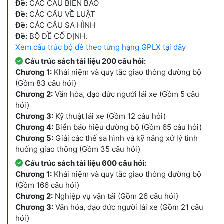
Đề:
CÁC CÂU BIỂN BÁO
Đề:
CÁC CÂU VỀ LUẬT
Đề:
CÁC CÂU SA HÌNH
Đề:
BỘ ĐỀ CỐ ĐỊNH.
Xem cấu trúc bộ đề theo từng hạng GPLX tại đây
Cấu trúc sách tài liệu 200 câu hỏi:
Chương 1:
Khái niệm và quy tắc giao thông đường bộ
(Gồm 83 câu hỏi)
Chương 2:
Văn hóa, đạo đức người lái xe (Gồm 5 câu
hỏi)
Chương 3:
Kỹ thuật lái xe (Gồm 12 câu hỏi)
Chương 4:
Biển báo hiệu đường bộ (Gồm 65 câu hỏi)
Chương 5:
Giải các thế sa hình và kỹ năng xử lý tình
huống giao thông (Gồm 35 câu hỏi)
Cấu trúc sách tài liệu 600 câu hỏi:
Chương 1:
Khái niệm và quy tắc giao thông đường bộ
(Gồm 166 câu hỏi)
Chương 2:
Nghiệp vụ vận tải (Gồm 26 câu hỏi)
Chương 3:
Văn hóa, đạo đức người lái xe (Gồm 21 câu
hỏi)