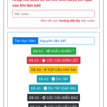
sau khi làm bài!
Bấm để xem
hướng dẫn lấy
Mã code!
Tên Học Viên:
Đề A3 -
NGẪU NHIÊN *
Đề A3 -
CÁC CÂU ĐIỂM LIỆT
Đề A3 -
TOP CÂU HAY SAI
Đề A3 -
ÔN TẬP
Đề A3 -
ÔN TẬP (ĐÁP ÁN)
Đề A3 -
CÁC CÂU BIỂN BÁO
Đề A3 -
CÁC CÂU VỀ LUẬT