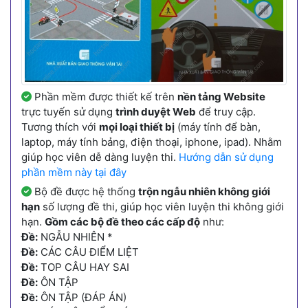
Phần mềm được thiết kế trên
nền tảng Website
trực tuyến sử dụng
trình duyệt Web
để truy cập.
Tương thích với
mọi loại thiết bị
(máy tính để bàn,
laptop, máy tính bảng, điện thoại, iphone, ipad). Nhằm
giúp học viên dễ dàng luyện thi.
Hướng dẫn sử dụng
phần mềm này tại đây
Bộ đề được hệ thống
trộn ngẫu nhiên không giới
hạn
số lượng đề thi, giúp học viên luyện thi không giới
hạn.
Gồm các bộ đề theo các cấp độ
như:
Đề:
NGẪU NHIÊN *
Đề:
CÁC CÂU ĐIỂM LIỆT
Đề:
TOP CÂU HAY SAI
Đề:
ÔN TẬP
Đề:
ÔN TẬP (ĐÁP ÁN)