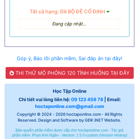
Tất cả hạng: Đề BỘ ĐỀ CỐ ĐỊNH
Đang cập nhật...
Góp ý, Báo lỗi phần mềm, Sai đáp án tại đây!
THI THỬ MÔ PHỎNG 120 TÌNH HUỐNG TẠI ĐÂY
Học Tập Online
Chi tiết vui lòng liên hệ:
09 123 456 78
| Email:
hoctaponline.com@gmail.com
Copyright © 2024 - 2026
hoctaponline.com
- All Rights
Reserved. Design and Software by
GĐK iNET Website
.
Bản quyền phần mềm được cấp cho hoctaponline.com - Tác giả
phần mềm:
Phan Kim Ngân
- Version: 1.5.0-custom
(
Version History
)