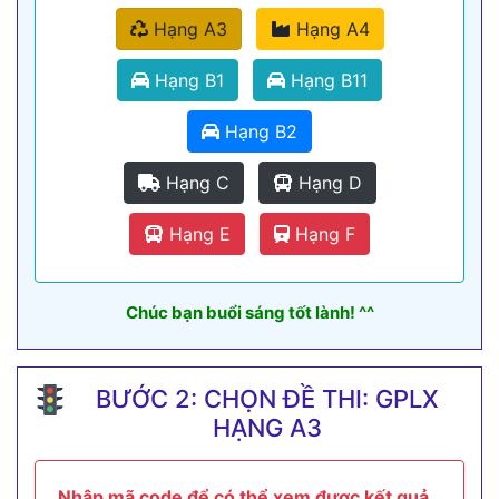
Hạng A3
Hạng A4
Hạng B1
Hạng B11
Hạng B2
Hạng C
Hạng D
Hạng E
Hạng F
Chúc bạn buổi sáng tốt lành! ^^
BƯỚC 2: CHỌN ĐỀ THI: GPLX
HẠNG A3
Nhập mã code để có thể xem được kết quả