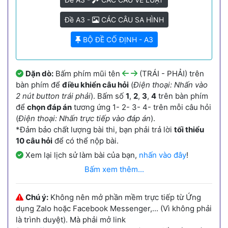
Đề A3 -
CÁC CÂU SA HÌNH
BỘ ĐỀ CỐ ĐỊNH - A3
Dặn dò:
Bấm phím mũi tên
(TRÁI - PHẢI) trên
bàn phím để
điều khiển câu hỏi
(
Điện thoại: Nhấn vào
2 nút button trái phải
). Bấm số
1
,
2
,
3
,
4
trên bàn phím
để
chọn đáp án
tương ứng 1- 2- 3- 4- trên mỗi câu hỏi
(
Điện thoại: Nhấn trực tiếp vào đáp án
).
*Đảm bảo chất lượng bài thi, bạn phải trả lời
tối thiểu
10 câu hỏi
để có thể nộp bài.
Xem lại lịch sử làm bài của bạn,
nhấn vào đây
!
Bấm xem thêm...
Chú ý:
Không nên mở phần mềm trực tiếp từ Ứng
dụng Zalo hoặc Facebook Messenger,... (Vì không phải
là trình duyệt). Mà phải mở link