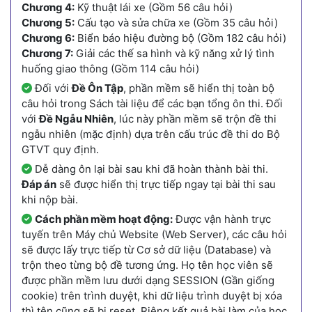
Chương 4:
Kỹ thuật lái xe (Gồm 56 câu hỏi)
Chương 5:
Cấu tạo và sửa chữa xe (Gồm 35 câu hỏi)
Chương 6:
Biển báo hiệu đường bộ (Gồm 182 câu hỏi)
Chương 7:
Giải các thế sa hình và kỹ năng xử lý tình
huống giao thông (Gồm 114 câu hỏi)
Đối với
Đề Ôn Tập
, phần mềm sẽ hiển thị toàn bộ
câu hỏi trong Sách tài liệu để các bạn tổng ôn thi. Đối
với
Đề Ngẫu Nhiên
, lúc này phần mềm sẽ trộn đề thi
ngẫu nhiên (mặc định) dựa trên cấu trúc đề thi do Bộ
GTVT quy định.
Dễ dàng ôn lại bài sau khi đã hoàn thành bài thi.
Đáp án
sẽ được hiển thị trực tiếp ngay tại bài thi sau
khi nộp bài.
Cách phần mềm hoạt động:
Được vận hành trực
tuyến trên Máy chủ Website (Web Server), các câu hỏi
sẽ được lấy trực tiếp từ Cơ sở dữ liệu (Database) và
trộn theo từng bộ đề tương ứng. Họ tên học viên sẽ
được phần mềm lưu dưới dạng SESSION (Gần giống
cookie) trên trình duyệt, khi dữ liệu trình duyệt bị xóa
thì tên cũng sẽ bị reset. Riêng kết quả bài làm của học