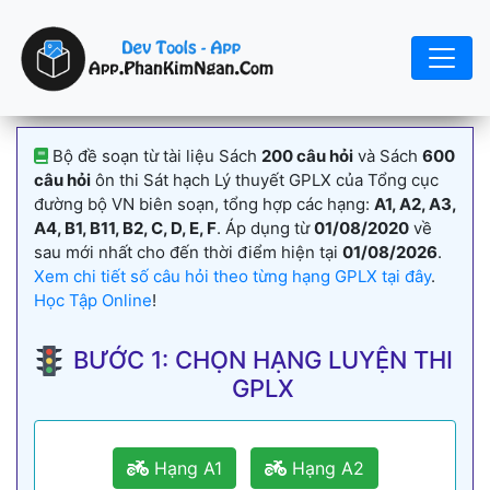
Bộ đề soạn từ tài liệu Sách
200 câu hỏi
và Sách
600
câu hỏi
ôn thi Sát hạch Lý thuyết GPLX của Tổng cục
đường bộ VN biên soạn, tổng hợp các hạng:
A1, A2, A3,
A4, B1, B11, B2, C, D, E, F
. Áp dụng từ
01/08/2020
về
sau mới nhất cho đến thời điểm hiện tại
01/08/2026
.
Xem chi tiết số câu hỏi theo từng hạng GPLX tại đây
.
Học Tập Online
!
BƯỚC 1: CHỌN HẠNG LUYỆN THI
GPLX
Hạng A1
Hạng A2