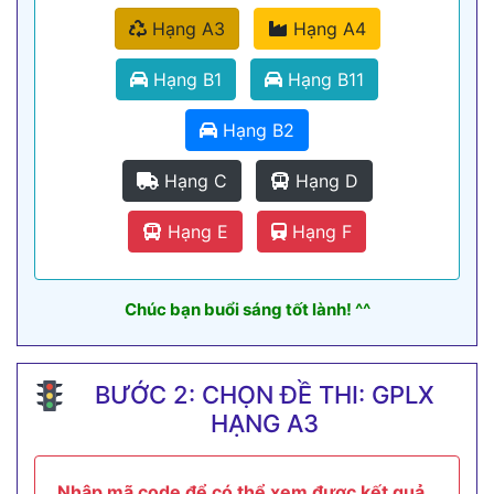
Hạng A3
Hạng A4
Hạng B1
Hạng B11
Hạng B2
Hạng C
Hạng D
Hạng E
Hạng F
Chúc bạn buổi sáng tốt lành! ^^
BƯỚC 2: CHỌN ĐỀ THI: GPLX
HẠNG A3
Nhập mã code để có thể xem được kết quả