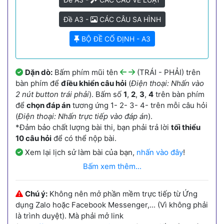
Đề A3 -
CÁC CÂU SA HÌNH
BỘ ĐỀ CỐ ĐỊNH - A3
Dặn dò:
Bấm phím mũi tên
(TRÁI - PHẢI) trên
bàn phím để
điều khiển câu hỏi
(
Điện thoại: Nhấn vào
2 nút button trái phải
). Bấm số
1
,
2
,
3
,
4
trên bàn phím
để
chọn đáp án
tương ứng 1- 2- 3- 4- trên mỗi câu hỏi
(
Điện thoại: Nhấn trực tiếp vào đáp án
).
*Đảm bảo chất lượng bài thi, bạn phải trả lời
tối thiểu
10 câu hỏi
để có thể nộp bài.
Xem lại lịch sử làm bài của bạn,
nhấn vào đây
!
Bấm xem thêm...
Chú ý:
Không nên mở phần mềm trực tiếp từ Ứng
dụng Zalo hoặc Facebook Messenger,... (Vì không phải
là trình duyệt). Mà phải mở link