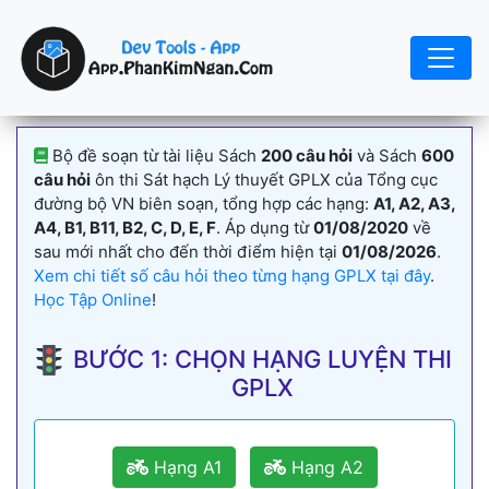
Bộ đề soạn từ tài liệu Sách
200 câu hỏi
và Sách
600
câu hỏi
ôn thi Sát hạch Lý thuyết GPLX của Tổng cục
đường bộ VN biên soạn, tổng hợp các hạng:
A1, A2, A3,
A4, B1, B11, B2, C, D, E, F
. Áp dụng từ
01/08/2020
về
sau mới nhất cho đến thời điểm hiện tại
01/08/2026
.
Xem chi tiết số câu hỏi theo từng hạng GPLX tại đây
.
Học Tập Online
!
BƯỚC 1: CHỌN HẠNG LUYỆN THI
GPLX
Hạng A1
Hạng A2