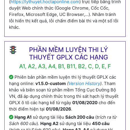
(
https://lythuyet.hoctaponline.com
) trực tiếp bằng trình
duyệt Web chính thức (Google Chrome, Cốc Cốc,
Firefox, Microsoft Edge, UC Browser,...). Nhằm tránh
lỗi hiển thị kết quả, lỗi chấm điểm bài thi và một số lỗi
khác.
PHẦN MỀM LUYỆN THI LÝ
THUYẾT GPLX CÁC HẠNG
A1, A2, A3, A4, B1, B11, B2, C, D, E, F
Phiên bản phần mềm luyện thi lý thuyết GPLX các
hạng online:
v1.5.0-custom
(
Version History
)
. Tham
khảo và biên soạn từ phần mềm Tổng Cục Đường Bộ
VN, đã áp dụng chính thức trong thi sát hạch lý thuyết
GPLX ô tô các hạng kể từ ngày
01/08/2020
cho đến
thời điểm hiện tại
01/08/2026
.
Hạng A1
sử dụng tài liệu
Sách 200 câu
(
trích ra từ
Sách 600 câu
).
Hạng A2
sử dụng tài liệu
450 câu
(
trích ra từ Sách 600 câu
).
Hạng A3, A4
sử dụng tài