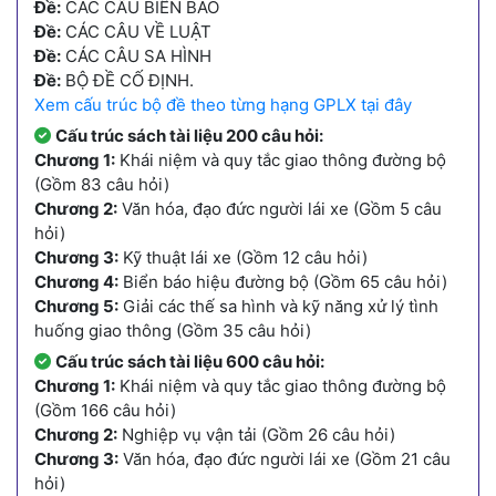
Đề:
CÁC CÂU BIỂN BÁO
Đề:
CÁC CÂU VỀ LUẬT
Đề:
CÁC CÂU SA HÌNH
Đề:
BỘ ĐỀ CỐ ĐỊNH.
Xem cấu trúc bộ đề theo từng hạng GPLX tại đây
Cấu trúc sách tài liệu 200 câu hỏi:
Chương 1:
Khái niệm và quy tắc giao thông đường bộ
(Gồm 83 câu hỏi)
Chương 2:
Văn hóa, đạo đức người lái xe (Gồm 5 câu
hỏi)
Chương 3:
Kỹ thuật lái xe (Gồm 12 câu hỏi)
Chương 4:
Biển báo hiệu đường bộ (Gồm 65 câu hỏi)
Chương 5:
Giải các thế sa hình và kỹ năng xử lý tình
huống giao thông (Gồm 35 câu hỏi)
Cấu trúc sách tài liệu 600 câu hỏi:
Chương 1:
Khái niệm và quy tắc giao thông đường bộ
(Gồm 166 câu hỏi)
Chương 2:
Nghiệp vụ vận tải (Gồm 26 câu hỏi)
Chương 3:
Văn hóa, đạo đức người lái xe (Gồm 21 câu
hỏi)