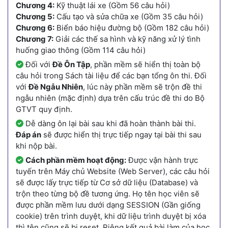
Chương 4:
Kỹ thuật lái xe (Gồm 56 câu hỏi)
Chương 5:
Cấu tạo và sửa chữa xe (Gồm 35 câu hỏi)
Chương 6:
Biển báo hiệu đường bộ (Gồm 182 câu hỏi)
Chương 7:
Giải các thế sa hình và kỹ năng xử lý tình
huống giao thông (Gồm 114 câu hỏi)
Đối với
Đề Ôn Tập
, phần mềm sẽ hiển thị toàn bộ
câu hỏi trong Sách tài liệu để các bạn tổng ôn thi. Đối
với
Đề Ngẫu Nhiên
, lúc này phần mềm sẽ trộn đề thi
ngẫu nhiên (mặc định) dựa trên cấu trúc đề thi do Bộ
GTVT quy định.
Dễ dàng ôn lại bài sau khi đã hoàn thành bài thi.
Đáp án
sẽ được hiển thị trực tiếp ngay tại bài thi sau
khi nộp bài.
Cách phần mềm hoạt động:
Được vận hành trực
tuyến trên Máy chủ Website (Web Server), các câu hỏi
sẽ được lấy trực tiếp từ Cơ sở dữ liệu (Database) và
trộn theo từng bộ đề tương ứng. Họ tên học viên sẽ
được phần mềm lưu dưới dạng SESSION (Gần giống
cookie) trên trình duyệt, khi dữ liệu trình duyệt bị xóa
thì tên cũng sẽ bị reset. Riêng kết quả bài làm của học