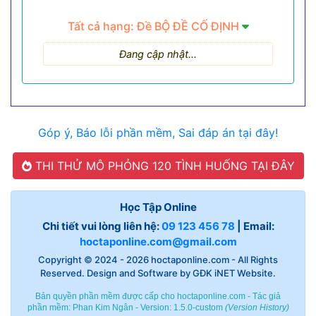
Tất cả hạng: Đề BỘ ĐỀ CỐ ĐỊNH
Đang cập nhật...
Góp ý, Báo lỗi phần mềm, Sai đáp án tại đây!
THI THỬ MÔ PHỎNG 120 TÌNH HUỐNG TẠI ĐÂY
Học Tập Online
Chi tiết vui lòng liên hệ:
09 123 456 78
| Email:
hoctaponline.com@gmail.com
Copyright © 2024 - 2026
hoctaponline.com
- All Rights
Reserved. Design and Software by
GĐK iNET Website
.
Bản quyền phần mềm được cấp cho hoctaponline.com - Tác giả
phần mềm:
Phan Kim Ngân
- Version: 1.5.0-custom
(
Version History
)