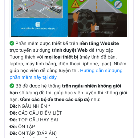
Phần mềm được thiết kế trên
nền tảng Website
trực tuyến sử dụng
trình duyệt Web
để truy cập.
Tương thích với
mọi loại thiết bị
(máy tính để bàn,
laptop, máy tính bảng, điện thoại, iphone, ipad). Nhằm
giúp học viên dễ dàng luyện thi.
Hướng dẫn sử dụng
phần mềm này tại đây
Bộ đề được hệ thống
trộn ngẫu nhiên không giới
hạn
số lượng đề thi, giúp học viên luyện thi không giới
hạn.
Gồm các bộ đề theo các cấp độ
như:
Đề:
NGẪU NHIÊN *
Đề:
CÁC CÂU ĐIỂM LIỆT
Đề:
TOP CÂU HAY SAI
Đề:
ÔN TẬP
Đề:
ÔN TẬP (ĐÁP ÁN)