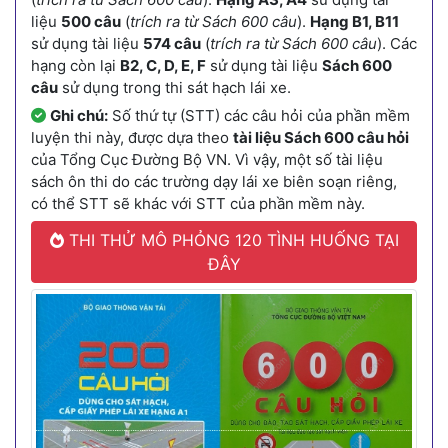
liệu
500 câu
(
trích ra từ Sách 600 câu
).
Hạng B1, B11
sử dụng tài liệu
574 câu
(
trích ra từ Sách 600 câu
). Các
hạng còn lại
B2, C, D, E, F
sử dụng tài liệu
Sách 600
câu
sử dụng trong thi sát hạch lái xe.
Ghi chú:
Số thứ tự (STT) các câu hỏi của phần mềm
luyện thi này, được dựa theo
tài liệu Sách 600 câu hỏi
của Tổng Cục Đường Bộ VN. Vì vậy, một số tài liệu
sách ôn thi do các trường dạy lái xe biên soạn riêng,
có thể STT sẽ khác với STT của phần mềm này.
THI THỬ MÔ PHỎNG 120 TÌNH HUỐNG TẠI
ĐÂY