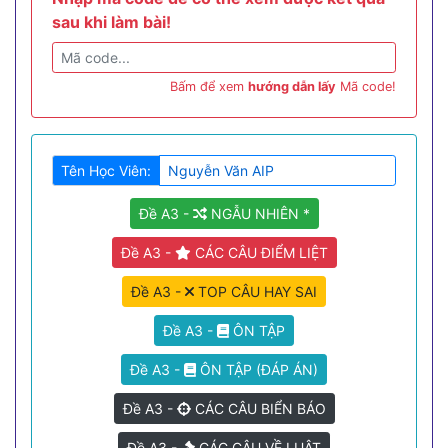
sau khi làm bài!
Bấm để xem
hướng dẫn lấy
Mã code!
Tên Học Viên:
Đề A3 -
NGẪU NHIÊN *
Đề A3 -
CÁC CÂU ĐIỂM LIỆT
Đề A3 -
TOP CÂU HAY SAI
Đề A3 -
ÔN TẬP
Đề A3 -
ÔN TẬP (ĐÁP ÁN)
Đề A3 -
CÁC CÂU BIỂN BÁO
Đề A3 -
CÁC CÂU VỀ LUẬT