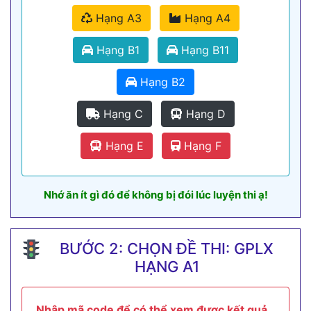
Hạng A3
Hạng A4
Hạng B1
Hạng B11
Hạng B2
Hạng C
Hạng D
Hạng E
Hạng F
Nhớ ăn ít gì đó để không bị đói lúc luyện thi ạ!
BƯỚC 2: CHỌN ĐỀ THI: GPLX
HẠNG A1
Nhập mã code để có thể xem được kết quả