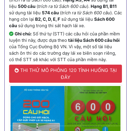
liệu
500 câu
(
trích ra từ Sách 600 câu
).
Hạng B1, B11
sử dụng tài liệu
574 câu
(
trích ra từ Sách 600 câu
). Các
hạng còn lại
B2, C, D, E, F
sử dụng tài liệu
Sách 600
câu
sử dụng trong thi sát hạch lái xe.
Ghi chú:
Số thứ tự (STT) các câu hỏi của phần mềm
luyện thi này, được dựa theo
tài liệu Sách 600 câu hỏi
của Tổng Cục Đường Bộ VN. Vì vậy, một số tài liệu
sách ôn thi do các trường dạy lái xe biên soạn riêng,
có thể STT sẽ khác với STT của phần mềm này.
THI THỬ MÔ PHỎNG 120 TÌNH HUỐNG TẠI
ĐÂY