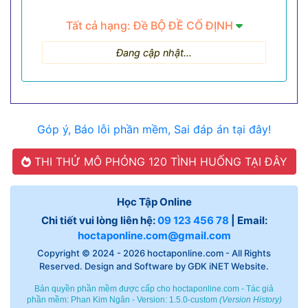
Tất cả hạng: Đề BỘ ĐỀ CỐ ĐỊNH
Đang cập nhật...
Góp ý, Báo lỗi phần mềm, Sai đáp án tại đây!
THI THỬ MÔ PHỎNG 120 TÌNH HUỐNG TẠI ĐÂY
Học Tập Online
Chi tiết vui lòng liên hệ:
09 123 456 78
| Email:
hoctaponline.com@gmail.com
Copyright © 2024 - 2026
hoctaponline.com
- All Rights
Reserved. Design and Software by
GĐK iNET Website
.
Bản quyền phần mềm được cấp cho hoctaponline.com - Tác giả
phần mềm:
Phan Kim Ngân
- Version: 1.5.0-custom
(
Version History
)