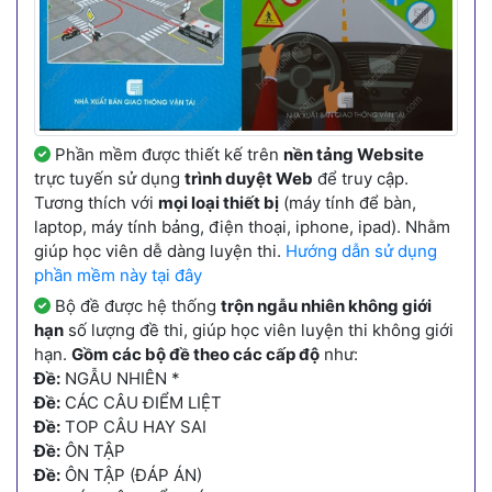
Phần mềm được thiết kế trên
nền tảng Website
trực tuyến sử dụng
trình duyệt Web
để truy cập.
Tương thích với
mọi loại thiết bị
(máy tính để bàn,
laptop, máy tính bảng, điện thoại, iphone, ipad). Nhằm
giúp học viên dễ dàng luyện thi.
Hướng dẫn sử dụng
phần mềm này tại đây
Bộ đề được hệ thống
trộn ngẫu nhiên không giới
hạn
số lượng đề thi, giúp học viên luyện thi không giới
hạn.
Gồm các bộ đề theo các cấp độ
như:
Đề:
NGẪU NHIÊN *
Đề:
CÁC CÂU ĐIỂM LIỆT
Đề:
TOP CÂU HAY SAI
Đề:
ÔN TẬP
Đề:
ÔN TẬP (ĐÁP ÁN)