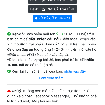
Đề A1 -
CÁC CÂU SA HÌNH
BỘ ĐỀ CỐ ĐỊNH - A1
Dặn dò:
Bấm phím mũi tên
(TRÁI - PHẢI) trên
bàn phím để
điều khiển câu hỏi
(
Điện thoại: Nhấn vào
2 nút button trái phải
). Bấm số
1
,
2
,
3
,
4
trên bàn phím
để
chọn đáp án
tương ứng 1- 2- 3- 4- trên mỗi câu hỏi
(
Điện thoại: Nhấn trực tiếp vào đáp án
).
*Đảm bảo chất lượng bài thi, bạn phải trả lời
tối thiểu
10 câu hỏi
để có thể nộp bài.
Xem lại lịch sử làm bài của bạn,
nhấn vào đây
!
Bấm xem thêm...
Chú ý:
Không nên mở phần mềm trực tiếp từ Ứng
dụng Zalo hoặc Facebook Messenger,... (Vì không phải
là trình duyệt). Mà phải mở link