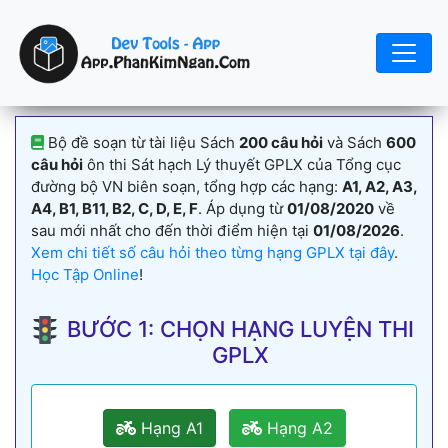
Bộ đề soạn từ tài liệu Sách
200 câu hỏi
và Sách
600
câu hỏi
ôn thi Sát hạch Lý thuyết GPLX của Tổng cục
đường bộ VN biên soạn, tổng hợp các hạng:
A1, A2, A3,
A4, B1, B11, B2, C, D, E, F
. Áp dụng từ
01/08/2020
về
sau mới nhất cho đến thời điểm hiện tại
01/08/2026
.
Xem chi tiết số câu hỏi theo từng hạng GPLX tại đây
.
Học Tập Online
!
BƯỚC 1: CHỌN HẠNG LUYỆN THI
GPLX
Hạng A1
Hạng A2