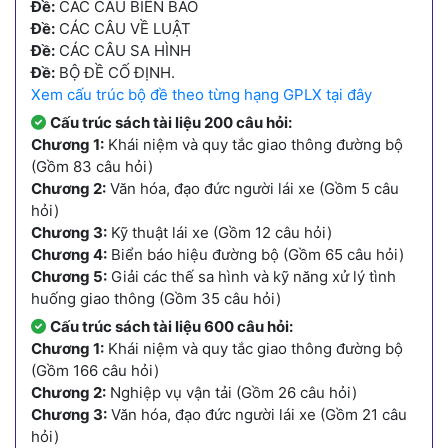
Đề:
CÁC CÂU BIỂN BÁO
Đề:
CÁC CÂU VỀ LUẬT
Đề:
CÁC CÂU SA HÌNH
Đề:
BỘ ĐỀ CỐ ĐỊNH.
Xem cấu trúc bộ đề theo từng hạng GPLX tại đây
Cấu trúc sách tài liệu 200 câu hỏi:
Chương 1:
Khái niệm và quy tắc giao thông đường bộ
(Gồm 83 câu hỏi)
Chương 2:
Văn hóa, đạo đức người lái xe (Gồm 5 câu
hỏi)
Chương 3:
Kỹ thuật lái xe (Gồm 12 câu hỏi)
Chương 4:
Biển báo hiệu đường bộ (Gồm 65 câu hỏi)
Chương 5:
Giải các thế sa hình và kỹ năng xử lý tình
huống giao thông (Gồm 35 câu hỏi)
Cấu trúc sách tài liệu 600 câu hỏi:
Chương 1:
Khái niệm và quy tắc giao thông đường bộ
(Gồm 166 câu hỏi)
Chương 2:
Nghiệp vụ vận tải (Gồm 26 câu hỏi)
Chương 3:
Văn hóa, đạo đức người lái xe (Gồm 21 câu
hỏi)