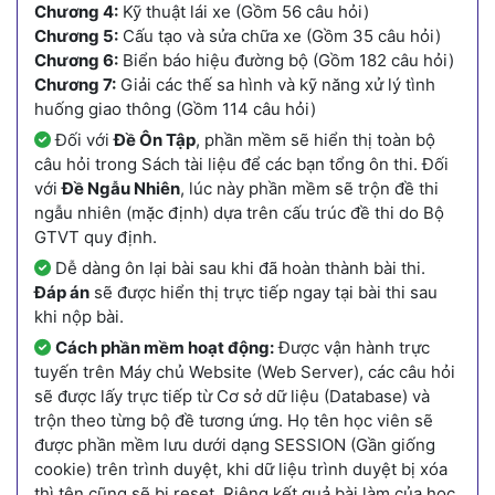
Chương 4:
Kỹ thuật lái xe (Gồm 56 câu hỏi)
Chương 5:
Cấu tạo và sửa chữa xe (Gồm 35 câu hỏi)
Chương 6:
Biển báo hiệu đường bộ (Gồm 182 câu hỏi)
Chương 7:
Giải các thế sa hình và kỹ năng xử lý tình
huống giao thông (Gồm 114 câu hỏi)
Đối với
Đề Ôn Tập
, phần mềm sẽ hiển thị toàn bộ
câu hỏi trong Sách tài liệu để các bạn tổng ôn thi. Đối
với
Đề Ngẫu Nhiên
, lúc này phần mềm sẽ trộn đề thi
ngẫu nhiên (mặc định) dựa trên cấu trúc đề thi do Bộ
GTVT quy định.
Dễ dàng ôn lại bài sau khi đã hoàn thành bài thi.
Đáp án
sẽ được hiển thị trực tiếp ngay tại bài thi sau
khi nộp bài.
Cách phần mềm hoạt động:
Được vận hành trực
tuyến trên Máy chủ Website (Web Server), các câu hỏi
sẽ được lấy trực tiếp từ Cơ sở dữ liệu (Database) và
trộn theo từng bộ đề tương ứng. Họ tên học viên sẽ
được phần mềm lưu dưới dạng SESSION (Gần giống
cookie) trên trình duyệt, khi dữ liệu trình duyệt bị xóa
thì tên cũng sẽ bị reset. Riêng kết quả bài làm của học