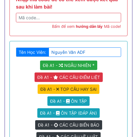
sau khi làm bài!
Bấm để xem
hướng dẫn lấy
Mã code!
Tên Học Viên:
Đề A1 -
NGẪU NHIÊN *
Đề A1 -
CÁC CÂU ĐIỂM LIỆT
Đề A1 -
TOP CÂU HAY SAI
Đề A1 -
ÔN TẬP
Đề A1 -
ÔN TẬP (ĐÁP ÁN)
Đề A1 -
CÁC CÂU BIỂN BÁO
Đề A1 -
CÁC CÂU VỀ LUẬT