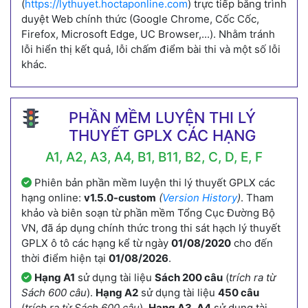
(
https://lythuyet.hoctaponline.com
) trực tiếp bằng trình
duyệt Web chính thức (Google Chrome, Cốc Cốc,
Firefox, Microsoft Edge, UC Browser,...). Nhằm tránh
lỗi hiển thị kết quả, lỗi chấm điểm bài thi và một số lỗi
khác.
PHẦN MỀM LUYỆN THI LÝ
THUYẾT GPLX CÁC HẠNG
A1, A2, A3, A4, B1, B11, B2, C, D, E, F
Phiên bản phần mềm luyện thi lý thuyết GPLX các
hạng online:
v1.5.0-custom
(
Version History
)
. Tham
khảo và biên soạn từ phần mềm Tổng Cục Đường Bộ
VN, đã áp dụng chính thức trong thi sát hạch lý thuyết
GPLX ô tô các hạng kể từ ngày
01/08/2020
cho đến
thời điểm hiện tại
01/08/2026
.
Hạng A1
sử dụng tài liệu
Sách 200 câu
(
trích ra từ
Sách 600 câu
).
Hạng A2
sử dụng tài liệu
450 câu
(
trích ra từ Sách 600 câu
).
Hạng A3, A4
sử dụng tài